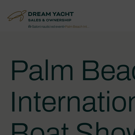
›
Saloni nautici ed eventi
›
Palm Beach Int…
Palm Bea
Internatio
Boat Sho