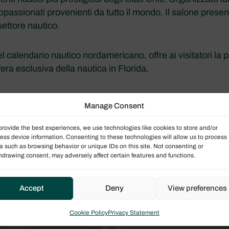
appassionati provenienti da tutto il mondo. Il salone prese
settore nautico.
alendario nautico nordamericano, offre ai visitatori la pos
era esclusiva della nautica in Florida.
 Boat Show dal 17 al 21 marzo 2027. Vieni a incontrare il
Manage Consent
are tutto l’anno.
provide the best experiences, we use technologies like cookies to store and/or
ess device information. Consenting to these technologies will allow us to process
a such as browsing behavior or unique IDs on this site. Not consenting or
hdrawing consent, may adversely affect certain features and functions.
Accept
Deny
View preferences
ti
Cookie Policy
Privacy Statement