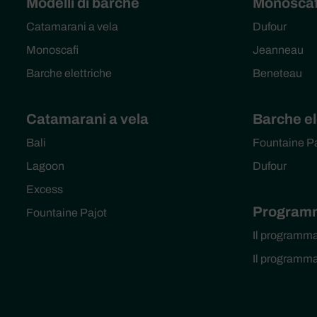
Modelli di barche
Monoscaf
Catamarani a vela
Dufour
Monoscafi
Jeanneau
Barche elettriche
Beneteau
Catamarani a vela
Barche el
Bali
Fountaine P
Lagoon
Dufour
Excess
Programm
Fountaine Pajot
Il programm
Il programm