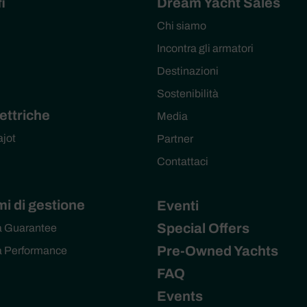
i
Dream Yacht Sales
Chi siamo
Incontra gli armatori
Destinazioni
Sostenibilità
ettriche
Media
ajot
Partner
Contattaci
i di gestione
Eventi
Special Offers
a Guarantee
Pre-Owned Yachts
a Performance
FAQ
Events