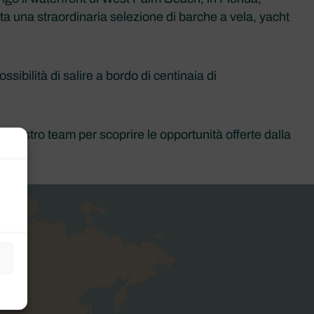
nta una straordinaria selezione di barche a vela, yacht
sibilità di salire a bordo di centinaia di
 nostro team per scoprire le opportunità offerte dalla