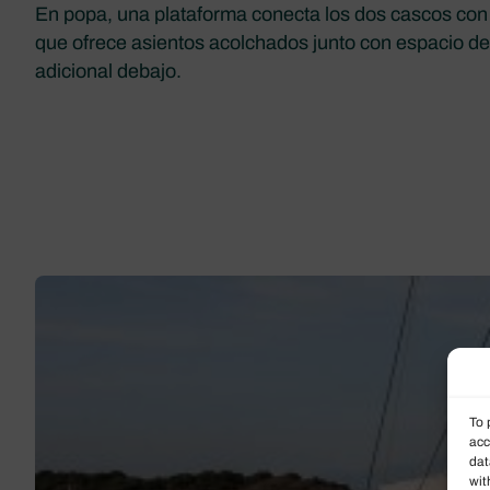
En popa, una plataforma conecta los dos cascos con
que ofrece asientos acolchados junto con espacio 
adicional debajo.
To 
acc
dat
wit