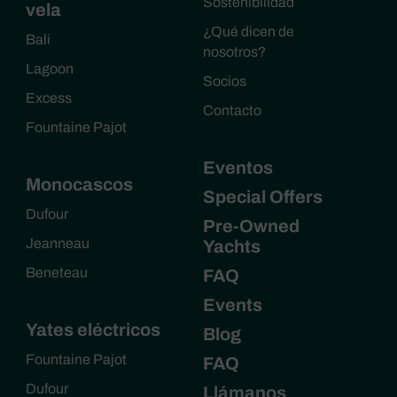
Sostenibilidad
vela
¿Qué dicen de
Bali
nosotros?
Lagoon
Socios
Excess
Contacto
Fountaine Pajot
Eventos
Monocascos
Special Offers
Dufour
Pre-Owned
Jeanneau
Yachts
Beneteau
FAQ
Events
Yates eléctricos
Blog
Fountaine Pajot
FAQ
Dufour
Llámanos