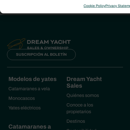
Cookie Policy
Privacy Statem
SUSCRIPCIÓN AL BOLETÍN
Modelos de yates
Dream Yacht
Sales
Catamaranes a vela
Quiénes somos
Monocascos
Conoce a los
Yates eléctricos
propietarios
Destinos
Catamaranes a