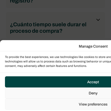
registro?
¿Cuánto tiempo suele durar el
proceso de compra?
Manage Consent
Ponte en contacto con nosotros
To provide the best experiences, we use technologies like cookies to store an
technologies will allow us to process data such as browsing behavior or unique
consent, may adversely affect certain features and functions.
Nuestro equipo global de agentes de ventas
expertos está listo para guiarte a través del
proceso de venta de yates. ¡Contáctanos hoy
Accept
mismo para empezar!
Deny
CONTACTA CON EL BRÓKER
View preferences