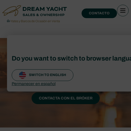
CONTACTO
›
Yates y Barcos de Ocasión en Venta
Yates y Barcos de
Do you want to switch to browser lang
Ocasión en Venta
SWITCH TO ENGLISH
Catálogo de yates y barcos de ocasión
Permanecer en español
CONTACTA CON EL BRÓKER