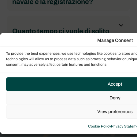
navale e la registrazione?
Quanto tempo ci vuole di solito
per acquistare una barca?
Manage Consent
To provide the best experiences, we use technologies like cookies to store an
technologies will allow us to process data such as browsing behavior or unique
consent, may adversely affect certain features and functions.
Mettiti in contatto con noi
Accept
Il nostro team globale di intermediari esperti è
pronto ad aiutarti a guidarti attraverso il processo
Deny
di vendita di yacht. Contattaci oggi stesso per
iniziare il tuo viaggio!
View preferences
Cookie Policy
Privacy Statem
CONTATTACI