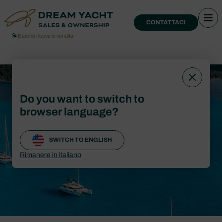
CONTATTACI
›
Barche nuove in vendita
Barche nuove in
Do you want to switch to
vendita
browser language?
SWITCH TO ENGLISH
CONTATTACI
Rimanere in italiano