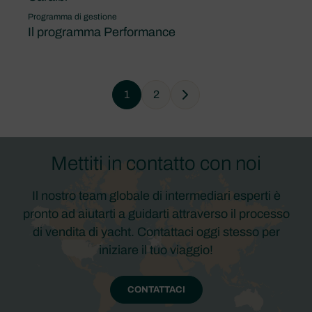
Programma di gestione
Il programma Performance
1
2
Next
Mettiti in contatto con noi
Il nostro team globale di intermediari esperti è
pronto ad aiutarti a guidarti attraverso il processo
di vendita di yacht. Contattaci oggi stesso per
iniziare il tuo viaggio!
CONTATTACI