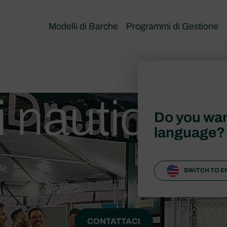
Modelli di Barche
Programmi di Gestione
 nautici ed
Do you wan
language?
le
SWITCH TO E
CONTATTACI