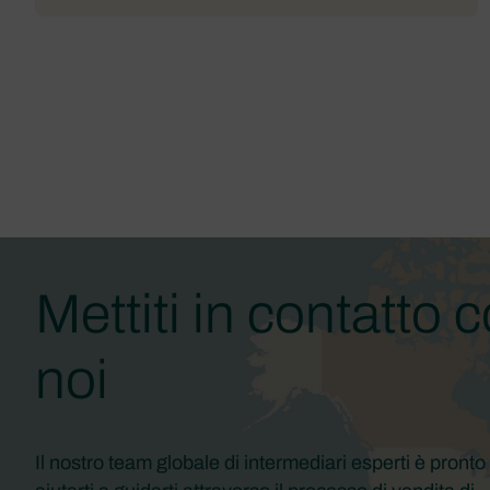
Mettiti in contatto 
noi
Il nostro team globale di intermediari esperti è pronto