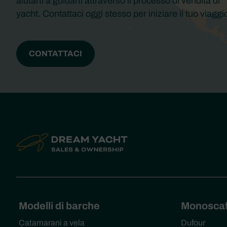
aiutarti a guidarti attraverso il processo di vendita di
yacht. Contattaci oggi stesso per iniziare il tuo viaggi
CONTATTACI
Modelli di barche
Monoscaf
Catamarani a vela
Dufour