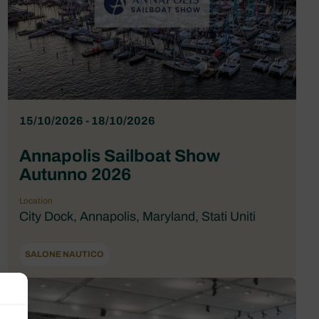
15/10/2026 - 18/10/2026
Annapolis Sailboat Show
Autunno 2026
Location
City Dock, Annapolis, Maryland, Stati Uniti
SALONE NAUTICO