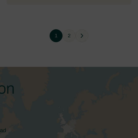
1
2
Next
con
 ad