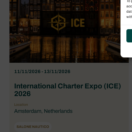
To 
acc
dat
wit
11/11/2026 - 13/11/2026
International Charter Expo (ICE)
2026
Location
Amsterdam, Netherlands
SALONE NAUTICO