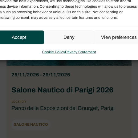
provide the best experiences, we use technologies like cookies to store and/or
ess device information. Consenting to these technologies will allow us to process
a such as browsing behavior or unique IDs on this site. Not consenting or
hdrawing consent, may adversely affect certain features and functions.
Accept
Deny
View preferences
Cookie Policy
Privacy Statement
25/11/2026 - 29/11/2026
Salone Nautico di Parigi 2026
Location
Parco delle Esposizioni del Bourget, Parigi
SALONE NAUTICO