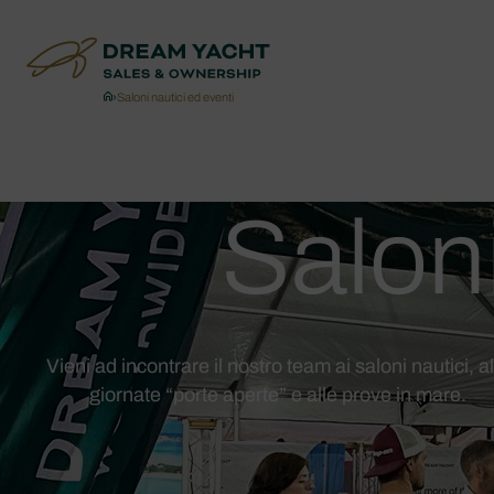
›
Saloni nautici ed eventi
Saloni
Vieni ad incontrare il nostro team ai saloni nautici, al
giornate “porte aperte” e alle prove in mare.