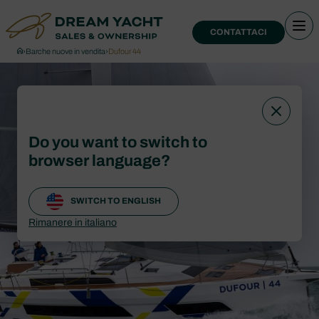
CONTATTACI
›
Barche nuove in vendita
›
Dufour 44
Do you want to switch to
browser language?
SWITCH TO ENGLISH
Rimanere in italiano