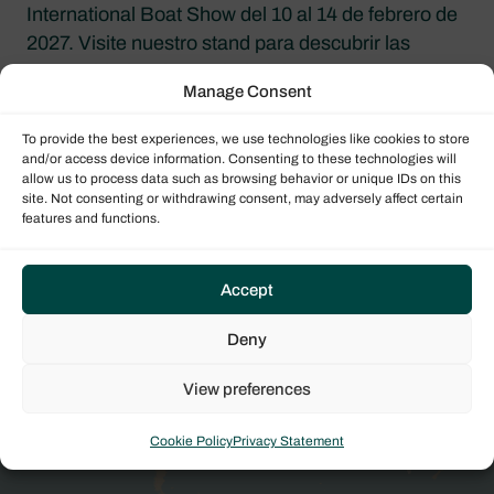
International Boat Show del 10 al 14 de febrero de
2027. Visite nuestro stand para descubrir las
oportunidades de propiedad de yates, conocer los
Manage Consent
últimos modelos de catamaranes y hablar con
nuestro equipo sobre sus proyectos de
To provide the best experiences, we use technologies like cookies to store
navegación.
and/or access device information. Consenting to these technologies will
allow us to process data such as browsing behavior or unique IDs on this
site. Not consenting or withdrawing consent, may adversely affect certain
features and functions.
Descubre más
Solicita más detalles hoy mismo y un miembro de
Accept
nuestro equipo internacional de expertos agentes
Deny
de ventas se pondrá en contacto contigo para
darte más información.
View preferences
SOLICITAR CITA
Cookie Policy
Privacy Statement