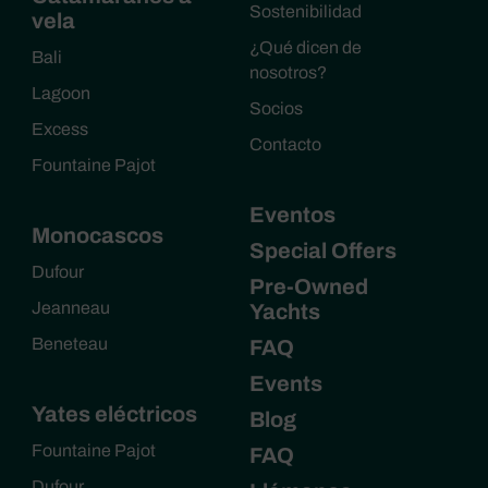
Sostenibilidad
vela
¿Qué dicen de
Bali
nosotros?
Lagoon
Socios
Excess
Contacto
Fountaine Pajot
Eventos
Monocascos
Special Offers
Dufour
Pre-Owned
Jeanneau
Yachts
Beneteau
FAQ
Events
Yates eléctricos
Blog
Fountaine Pajot
FAQ
Dufour