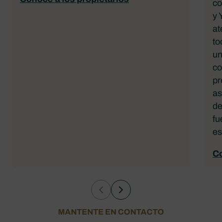
co
y 
at
to
un
co
pr
as
de
fu
es
Co
MANTENTE EN CONTACTO