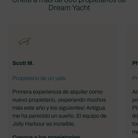
Dream Yacht
Scott M.
Ph
Propietario de un yate
Pr
Primera experiencia de alquiler como
Ac
nuevo propietario, ¡esperando muchos
pr
más este año y los siguientes! Antigua
Pl
me ha parecido un sueño. El equipo de
do
Jolly Harbour es increíble.
to
ma
Conoce a los propietarios