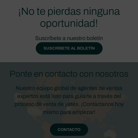
¡No te pierdas ninguna
oportunidad!
Suscríbete a nuestro boletín
SUSCRÍBETE AL BOLETÍN
Ponte en contacto con nosotros
Nuestro equipo global de agentes de ventas
expertos está listo para guiarte a través del
proceso de venta de yates. ¡Contáctanos hoy
mismo para empezar!
CONTACTO