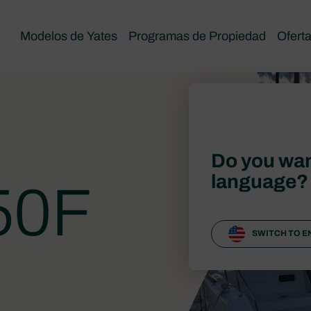
Modelos de Yates
Programas de Propiedad
Ofert
Do you wan
language?
50F
SWITCH TO E