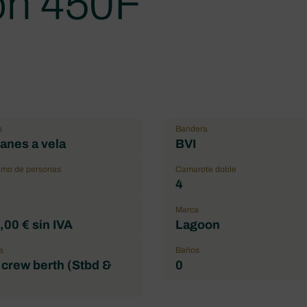
on 450F
o
Bandera
anes a vela
BVI
mo de personas
Camarote doble
4
Marca
00 € sin IVA
Lagoon
a
Baños
 crew berth (Stbd &
0