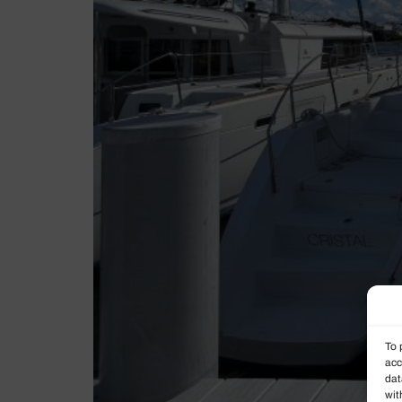
To 
acc
dat
wit