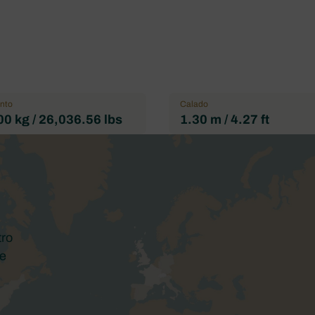
nto
Calado
0 kg / 26,036.56 lbs
1.30 m / 4.27 ft
s
tro
te