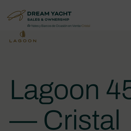
›
Yates y Barcos de Ocasión en Venta
›
Cristal
Lagoon 4
— Cristal