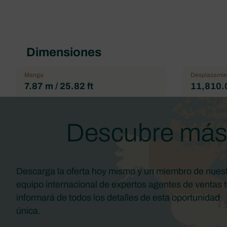
Dimensiones
Manga
Desplazamie
7.87 m / 25.82 ft
11,810.0
Descubre má
Descarga la oferta hoy mismo y un miembro de nues
equipo internacional de expertos agentes de ventas 
informará de todos los detalles de esta oportunidad
única.