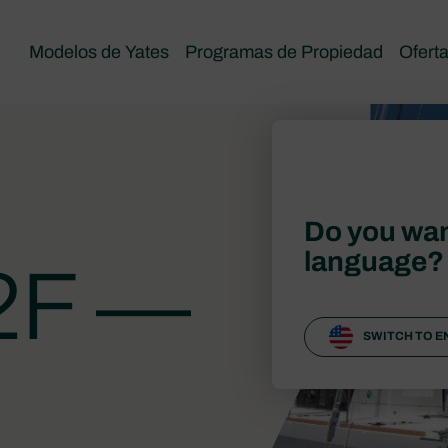
Modelos de Yates
Programas de Propiedad
Ofert
Do you wan
language?
2F —
SWITCH TO E