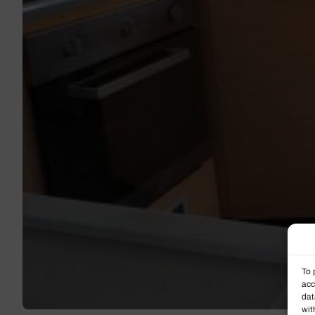
To 
acc
dat
wit