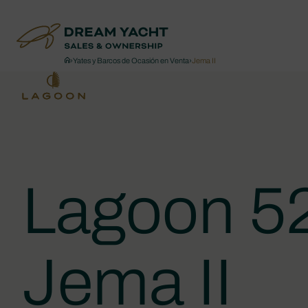
›
Yates y Barcos de Ocasión en Venta
›
Jema II
Lagoon 5
Jema II