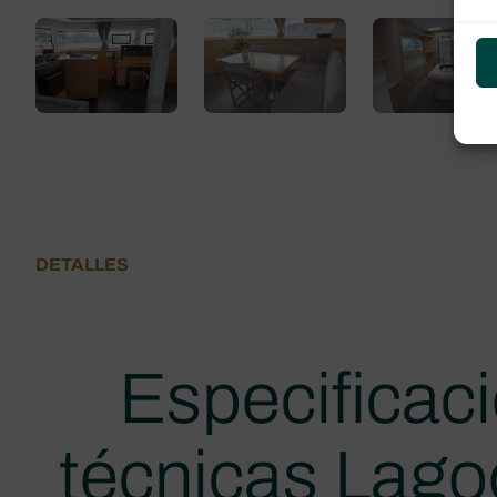
DETALLES
Especificac
técnicas Lag