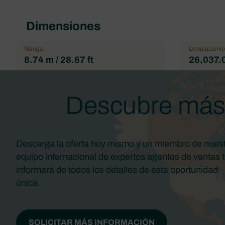
Dimensiones
Manga
Desplazamie
8.74 m / 28.67 ft
26,037.0
Descubre má
Descarga la oferta hoy mismo y un miembro de nues
equipo internacional de expertos agentes de ventas 
informará de todos los detalles de esta oportunidad
única.
SOLICITAR MÁS INFORMACIÓN