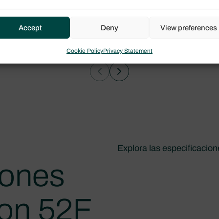
Accept
Deny
View preferences
Cookie Policy
Privacy Statement
Explora las especificacio
iones
oon 52F