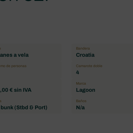
o
Bandera
anes a vela
Croatia
mo de personas
Camarote doble
4
Marca
00 € sin IVA
Lagoon
a
Baños
 bunk (Stbd & Port)
N/a