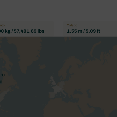
nto
Calado
0 kg / 57,401.69 lbs
1.55 m / 5.09 ft
s
tro
te