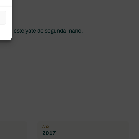
nes de este yate de segunda mano.
Año
2017