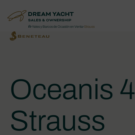
›
Yates y Barcos de Ocasión en Venta
›
Strauss
Oceanis 
Strauss