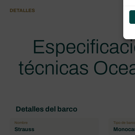
DETALLES
Especificac
técnicas Oce
Detalles del barco
Nombre
Tipo de barc
Strauss
Monoca