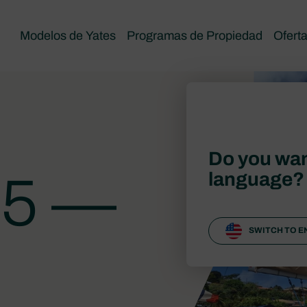
Modelos de Yates
Programas de Propiedad
Ofert
Do you wan
45 —
language?
SWITCH TO E