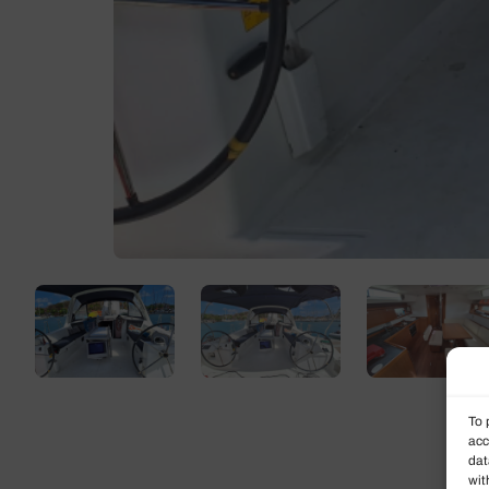
To 
acc
dat
wit