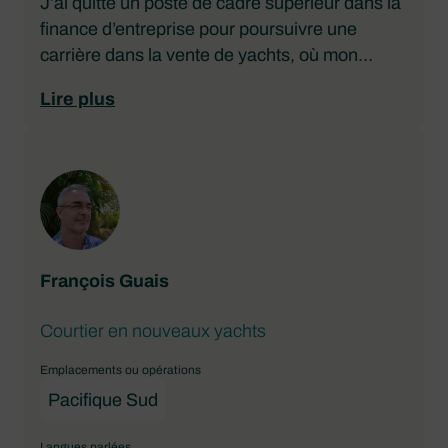
J’ai quitté un poste de cadre supérieur dans la
finance d’entreprise pour poursuivre une
carrière dans la vente de yachts, où mon
expérience me permet d’aider les acheteurs
Lire plus
de yachts à tirer le meilleur parti de leur
investissement. J’ai été capitaine de mon
bateau de Tampa aux Keys de Floride et j’ai
travaillé dans des équipes de livraison entre
Annapolis et les Bahamas. Aujourd’hui, je suis
courtier en yachts agréé en Floride et je vends
des yachts dans le cadre de programmes de
François Guais
Location depuis plus de 5 ans. Outre la
navigation de plaisance, la pêche est une
Courtier en nouveaux yachts
autre de mes grandes passions.
Emplacements ou opérations
Pacifique Sud
Langues parlées