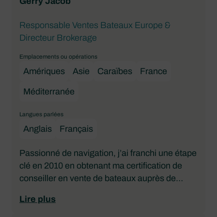
Gerry Jacob
prends le temps de les associer au programme
de gestion parfait, qu’il s’agisse du
Responsable Ventes Bateaux Europe &
management d’un voilier, d’un catamaran ou
Directeur Brokerage
d’un yacht, et je les encourage à suivre une
formation nautique pour assurer leur sécurité
Emplacements ou opérations
et leur réussite.
Amériques
Asie
Caraïbes
France
Méditerranée
Langues parlées
Anglais
Français
Passionné de navigation, j’ai franchi une étape
clé en 2010 en obtenant ma certification de
conseiller en vente de bateaux auprès de
l’
ABYA
(
Association of Brokers and Yacht
Lire plus
Agents
). Après un retour en France en 2012
pour poursuivre ma carrière dans le courtage