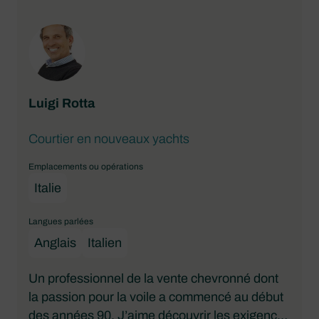
et la location, j’ai rejoint
Dream Yacht Sales
en 2014. J’y occupe aujourd’hui les fonctions
de Responsable des ventes Europe et de
Directeur du service bateaux d’occasion pour
l’ensemble du groupe.
Luigi Rotta
Courtier en nouveaux yachts
Emplacements ou opérations
Italie
Langues parlées
Anglais
Italien
Un professionnel de la vente chevronné dont
la passion pour la voile a commencé au début
des années 90. J’aime découvrir les exigences