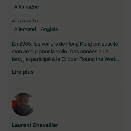
Allemagne
Langues parlées
Allemand
Anglais
En 2005, les voiliers de Hong Kong ont suscité
mon amour pour la voile. Des années plus
tard, j’ai participé à la Clipper Round the World
Yacht Race et je suis ainsi devenu un marin
Lire plus
chevronné. Doté de plus d’une décennie
d’expérience dans le secteur, j’allie la passion
à l’expertise en tant que courtier en yachts.
Réalisons vos rêves maritimes !
Laurent Chevallier