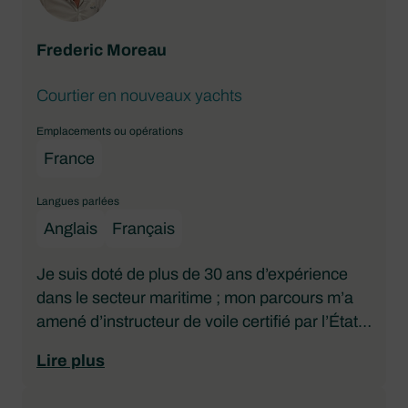
achat de bateau potentiel et de toujours
accorder la priorité à écouter leurs besoins.
Frederic Moreau
Courtier en nouveaux yachts
Emplacements ou opérations
France
Langues parlées
Anglais
Français
Je suis doté de plus de 30 ans d’expérience
dans le secteur maritime ; mon parcours m’a
amené d’instructeur de voile certifié par l’État à
chef de bord, en passant par des régates
Lire plus
internationales et des tentatives de records de
vitesse. Lorsque je suis passé à la vente de