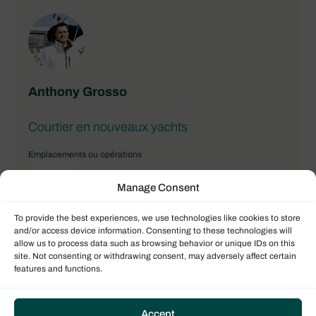
bateaux, je me suis spécialisé dans la gestion
locative de voiliers et catamarans, tout d’abord
auprès de grandes entreprises américaines,
puis chez Dream Yacht depuis 2008.
Maintenant, je me concentre sur la promotion
Anthony Grosso
des solutions d’investissement de Dream
Yacht à la fois auprès des propriétaires fidèles
Courtier en nouveaux yachts
et des nouveaux passionnés, en leur
présentant notamment notre programme de
Emplacements ou opérations
gestion de yachts conçu pour générer des
France
Manage Consent
bénéfices élevés.
Langues parlées
To provide the best experiences, we use technologies like cookies to store
Anglais
Français
and/or access device information. Consenting to these technologies will
allow us to process data such as browsing behavior or unique IDs on this
site. Not consenting or withdrawing consent, may adversely affect certain
La voile coule dans mon sang : je l’ai héritée
features and functions.
de mon grand-père qui naviguait dans les eaux
du Sud de la France, de la Corse et des
Accept