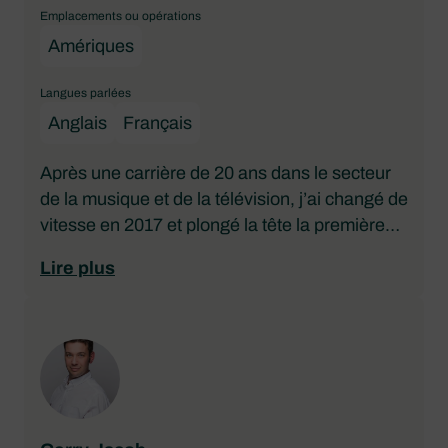
Emplacements ou opérations
Amériques
Langues parlées
Anglais
Français
Après une carrière de 20 ans dans le secteur
de la musique et de la télévision, j’ai changé de
vitesse en 2017 et plongé la tête la première
dans le monde du nautisme. En tant qu’ancien
Lire plus
propriétaire de bateau, ce que j’aime le plus,
c’est aider les clients à trouver le bateau de
leurs rêves et les guider afin qu’ils puissent
réaliser leur souhait.
Ma priorité est de comprendre et d’écouter les
clients, en adaptant les projets d’acquisition à
leurs budgets et à leurs objectifs de vie. Je