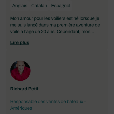
Anglais
Catalan
Espagnol
Mon amour pour les voiliers est né lorsque je
me suis lancé dans ma première aventure de
voile à l’âge de 20 ans. Cependant, mon
parcours professionnel dans le secteur a
Lire plus
vraiment commencé il y a six ans, lorsque j’ai
décidé d’acheter mon premier yacht et d’y
résider, une décision qui a changé ma vie.
Ce qui me plaît le plus dans mon emploi de
vente, c’est d’avoir le privilège d’écouter les
clients décrire leurs rêves, leurs histoires et les
motivations qui les attirent dans ce monde
Richard Petit
extraordinaire. Le fait de les aider à trouver le
yacht parfait, adapté à leurs besoins et à leurs
Responsable des ventes de bateaux -
conditions financières, m’apporte une
Amériques
satisfaction immense.