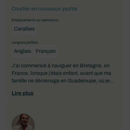
Courtier en nouveaux yachts
Emplacements ou opérations
Caraïbes
Langues parlées
Anglais
Français
J’ai commencé à naviguer en Bretagne, en
France, lorsque j’étais enfant, avant que ma
famille ne déménage en Guadeloupe, où je
réside depuis plus de 22 ans. Doté d’une vaste
Lire plus
expérience de la voile dans les Caraïbes aux
côtés de ma famille et en solo, je me suis
immergé dans le secteur nautique il y a plus de
12 ans. Mon principal conseil aux clients est de
s’assurer qu’ils se sentent à l’aise avec leur