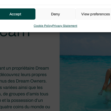
Accept
Deny
View preferences
Dream
Cookie Policy
Privacy Statement
nt un propriétaire Dream
 découvrez leurs propres
venus des Dream Owners.
 variées ainsi que les
s, de groupes d’amis tous
n et la possession d’un
x quatre coins du monde ou