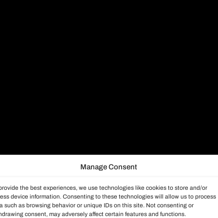
Manage Consent
provide the best experiences, we use technologies like cookies to store and/or
ess device information. Consenting to these technologies will allow us to process
a such as browsing behavior or unique IDs on this site. Not consenting or
hdrawing consent, may adversely affect certain features and functions.