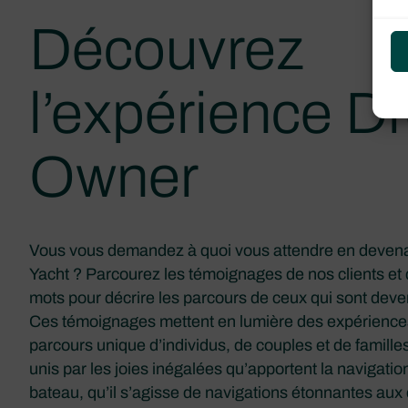
Découvrez
l’expérience 
Owner
Vous vous demandez à quoi vous attendre en devena
Yacht ? Parcourez les témoignages de nos clients et
mots pour décrire les parcours de ceux qui sont de
Ces témoignages mettent en lumière des expériences
parcours unique d’individus, de couples et de famille
unis par les joies inégalées qu’apportent la navigatio
bateau, qu’il s’agisse de navigations étonnantes au