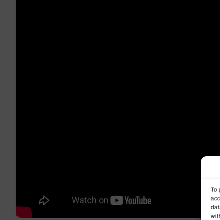
To 
acc
dat
wit