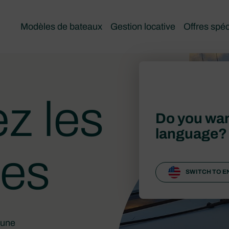
Modèles de bateaux
Gestion locative
Offres spéc
z les
Do you wan
language?
res
SWITCH TO E
 une