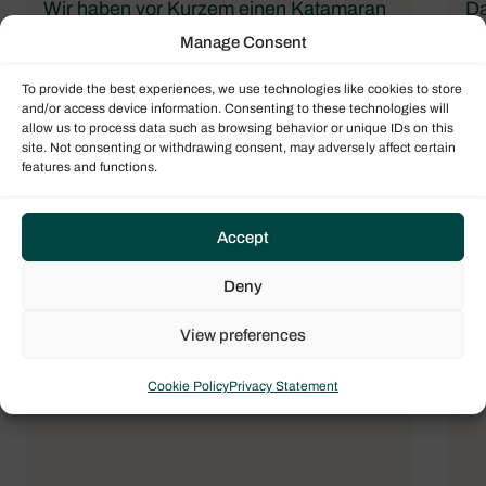
Wir haben vor Kurzem einen Katamaran
Da
gekauft und wussten als neue Segler
Ei
Manage Consent
nicht, wie komplex die ganze Sache
we
To provide the best experiences, we use technologies like cookies to store
werden würde. Sie haben den gesamten
ko
and/or access device information. Consenting to these technologies will
Prozess nicht nur reibungslos, sondern
ab
allow us to process data such as browsing behavior or unique IDs on this
auch lehrreich und unterhaltsam
Ha
site. Not consenting or withdrawing consent, may adversely affect certain
features and functions.
gemacht. Sie haben uns beraten und
Tr
beharrlich dafür gesorgt, dass wir bei
jedem Schritt informiert wurden. Wir sind
Accept
sehr dankbar für ihre Hilfe.
Deny
Treffen Sie die Yachteigner
View preferences
Cookie Policy
Privacy Statement