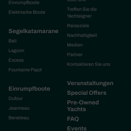
Einrumpfboote
Treffen Sie die
Elektrische Boote
Yachteigner
Reiseziele
Segelkatamarane
Nachhaltigkeit
Bali
Medien
Lagoon
Partner
Excess
Kontaktieren Sie uns
Fountaine Pajot
Veranstaltungen
Einrumpfboote
Special Offers
Dufour
Pre-Owned
Jeanneau
Yachts
Beneteau
FAQ
Events