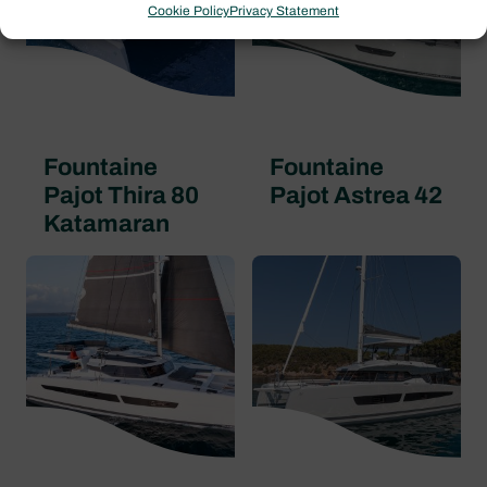
Cookie Policy
Privacy Statement
Fountaine
Fountaine
Pajot Thira 80
Pajot Astrea 42
Katamaran