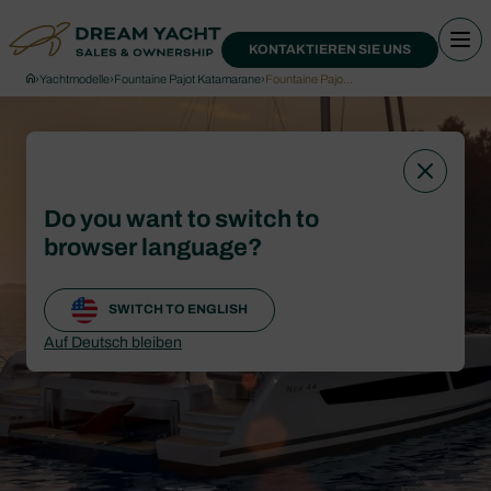
KONTAKTIEREN SIE UNS
›
Yachtmodelle
›
Fountaine Pajot Katamarane
›
Fountaine Pajo…
Do you want to switch to
browser language?
SWITCH TO ENGLISH
Auf Deutsch bleiben