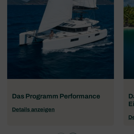
Das Programm Performance
D
E
Details anzeigen
De