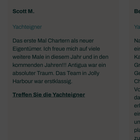
Scott M.
Be
Yachteigner
Ya
Das erste Mal Chartern als neuer
Na
Eigentümer. Ich freue mich auf viele
ei
weitere Male in diesem Jahr und in den
Ka
kommenden Jahren!!! Antigua war ein
Gr
absoluter Traum. Das Team in Jolly
Ge
Harbour war erstklassig.
Ch
Vo
Treffen Sie die Yachteigner
da
er
ei
un
pl
zu