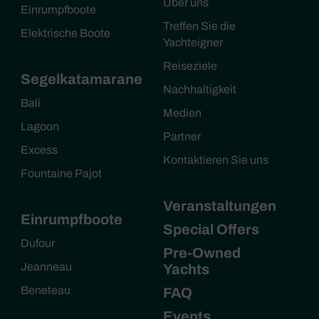
Über uns
Einrumpfboote
Treffen Sie die
Elektrische Boote
Yachteigner
Reiseziele
Segelkatamarane
Nachhaltigkeit
Bali
Medien
Lagoon
Partner
Excess
Kontaktieren Sie uns
Fountaine Pajot
Veranstaltungen
Einrumpfboote
Special Offers
Dufour
Pre-Owned
Jeanneau
Yachts
Beneteau
FAQ
Events