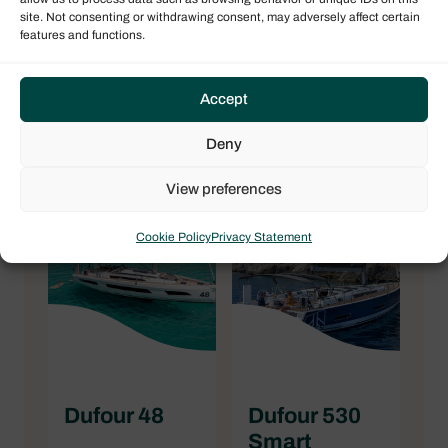
site. Not consenting or withdrawing consent, may adversely affect certain
features and functions.
Accept
Dufour 48
Dufour 54
Deny
ODSea+
View preferences
Cookie Policy
Privacy Statement
Dufour 48
Dufour 530
Smart