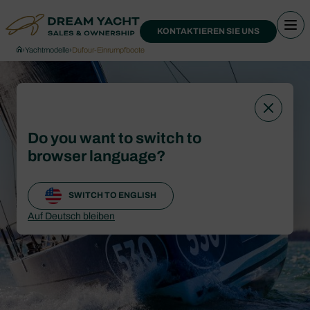
KONTAKTIEREN SIE UNS
›
Yachtmodelle
›
Dufour-Einrumpfboote
Do you want to switch to
browser language?
SWITCH TO ENGLISH
Auf Deutsch bleiben