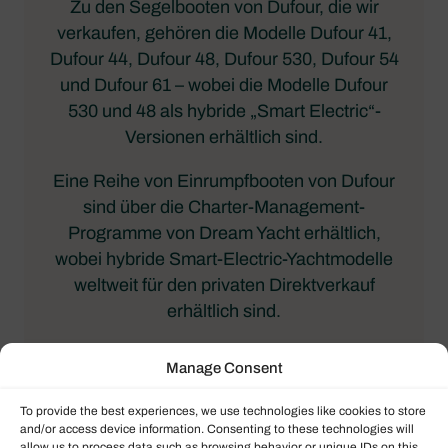
Zu den Segelbooten von Dufour, die wir
verkaufen, gehören die Modelle Dufour 41,
Dufour 44, Dufour 48, Dufour 530, Dufour 54
und Dufour 61 – wobei die Modelle Dufour
530 und 48 als hybride „Smart Electric“-
Versionen erhältlich sind.
Eine Reihe von Einrumpfbooten von Dufour
sind über die Charter-Management-
Programme von Dream Yacht erhältlich,
wobei hybride Smart-Electric-Yachtmodelle
weltweit für den privaten Direktverkauf
erhältlich sind.
Manage Consent
To provide the best experiences, we use technologies like cookies to store
and/or access device information. Consenting to these technologies will
allow us to process data such as browsing behavior or unique IDs on this