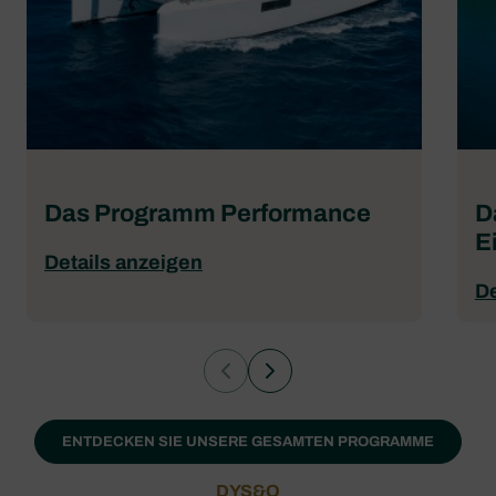
Das Programm Performance
D
E
Details anzeigen
De
ENTDECKEN SIE UNSERE GESAMTEN PROGRAMME
DYS&O