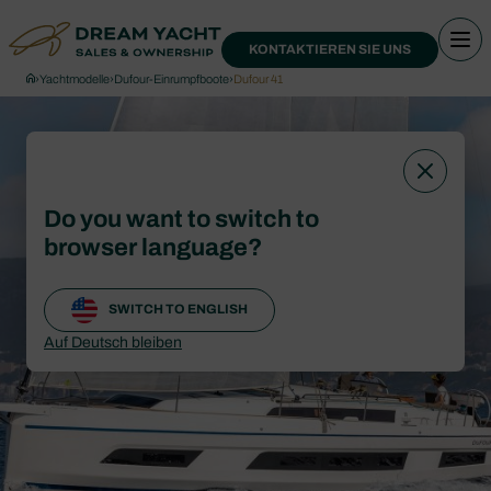
KONTAKTIEREN SIE UNS
›
Yachtmodelle
›
Dufour-Einrumpfboote
›
Dufour 41
Do you want to switch to
browser language?
SWITCH TO ENGLISH
Auf Deutsch bleiben