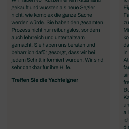
Wir haben vor Kurzem einen Katamaran
Ic
gekauft und wussten als neue Segler
Ei
nicht, wie komplex die ganze Sache
Fa
werden würde. Sie haben den gesamten
zu
Prozess nicht nur reibungslos, sondern
Mi
auch lehrreich und unterhaltsam
ko
gemacht. Sie haben uns beraten und
da
beharrlich dafür gesorgt, dass wir bei
in
jedem Schritt informiert wurden. Wir sind
At
sehr dankbar für ihre Hilfe.
fa
si
Treffen Sie die Yachteigner
fr
Bo
Ka
un
al
ic
di