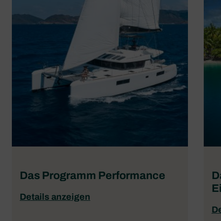
Das Programm Performance
D
E
Details anzeigen
De