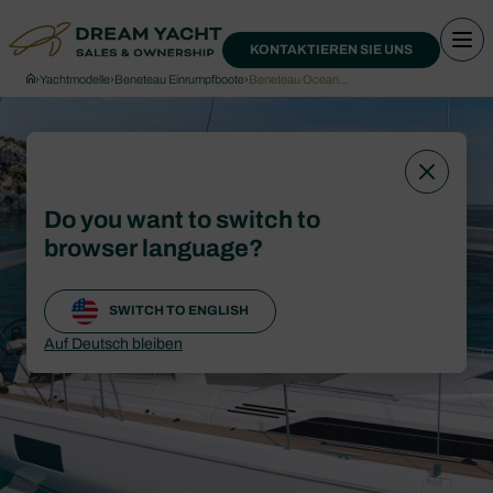
KONTAKTIEREN SIE UNS
›
Yachtmodelle
›
Beneteau Einrumpfboote
›
Beneteau Ocean…
Do you want to switch to
browser language?
SWITCH TO ENGLISH
Auf Deutsch bleiben