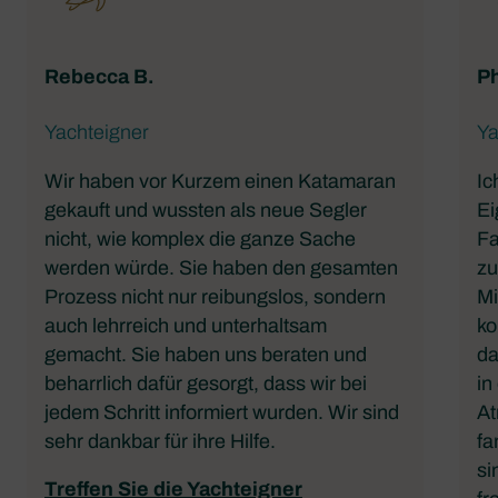
Rebecca B.
Ph
Yachteigner
Ya
Wir haben vor Kurzem einen Katamaran
Ic
gekauft und wussten als neue Segler
Ei
nicht, wie komplex die ganze Sache
Fa
werden würde. Sie haben den gesamten
zu
Prozess nicht nur reibungslos, sondern
Mi
auch lehrreich und unterhaltsam
ko
gemacht. Sie haben uns beraten und
da
beharrlich dafür gesorgt, dass wir bei
in
jedem Schritt informiert wurden. Wir sind
At
sehr dankbar für ihre Hilfe.
fa
si
Treffen Sie die Yachteigner