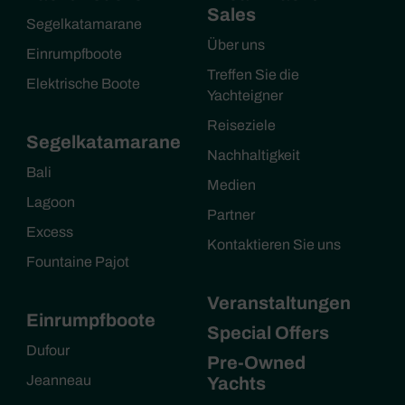
Sales
Segelkatamarane
Über uns
Einrumpfboote
Treffen Sie die
Elektrische Boote
Yachteigner
Reiseziele
Segelkatamarane
Nachhaltigkeit
Bali
Medien
Lagoon
Partner
Excess
Kontaktieren Sie uns
Fountaine Pajot
Veranstaltungen
Einrumpfboote
Special Offers
Dufour
Pre-Owned
Jeanneau
Yachts