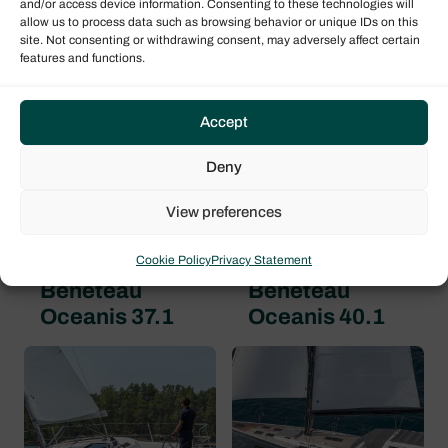
and/or access device information. Consenting to these technologies will
Oceanis 47
Oceanis 34.1
allow us to process data such as browsing behavior or unique IDs on this
site. Not consenting or withdrawing consent, may adversely affect certain
features and functions.
Accept
Deny
View preferences
Cookie Policy
Privacy Statement
Beneteau
Beneteau
Oceanis 37.1
Oceanis 40.1