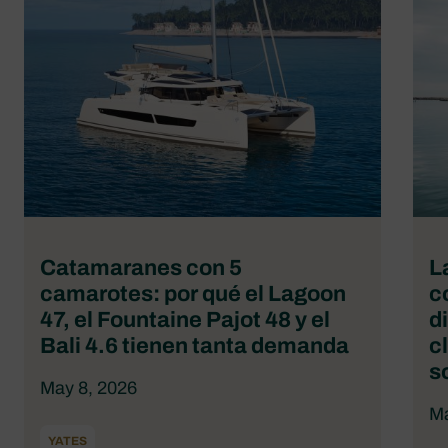
Catamaranes con 5
L
camarotes: por qué el Lagoon
c
47, el Fountaine Pajot 48 y el
d
Bali 4.6 tienen tanta demanda
c
s
May 8, 2026
Ma
YATES