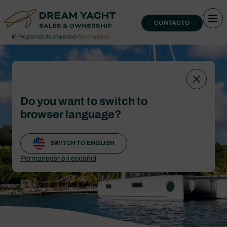
CONTACTO
›
Programas de propiedad
›
Ser propietari…
Do you want to switch to
browser language?
SWITCH TO ENGLISH
Permanecer en español