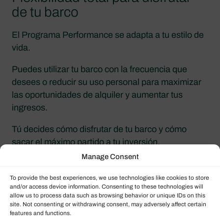
de tu barco
El Programa Performance se adapta a tu estilo de
vida.
Puedes utilizar tu barco con la frecuencia que
desees o reducir su uso personal para maximizar
las oportunidades de alquiler y aumentar tus
ingresos.
Tú decides cómo disfrutar de tu barco y cómo
sacar el máximo partido a tu inversión.
Manage Consent
Además, Dream Yacht te ofrece una ventaja
exclusiva: la posibilidad de compartir tus semanas
To provide the best experiences, we use technologies like cookies to store
and/or access device information. Consenting to these technologies will
de uso como propietario con familiares y amigos
allow us to process data such as browsing behavior or unique IDs on this
para que ellos también puedan disfrutar de la
site. Not consenting or withdrawing consent, may adversely affect certain
features and functions.
experiencia.