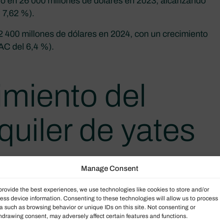
ado en 26 000 millones de dólares en 2023, alcanzando
 7,62 %).
2 400 millones de dólares en 2024, con un crecimiento
AC del 6,4 %).
imiento del
quiler de yates
Manage Consent
un valor aproximado de entre 8300 y 8400 millones de
provide the best experiences, we use technologies like cookies to store and/or
ess device information. Consenting to these technologies will allow us to process
de dólares entre 2032 y 2034.
a such as browsing behavior or unique IDs on this site. Not consenting or
hdrawing consent, may adversely affect certain features and functions.