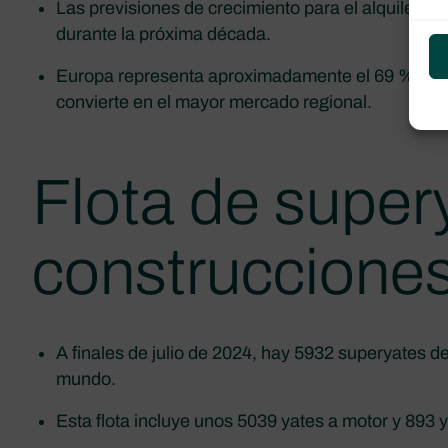
Las previsiones de crecimiento para el alquiler de
durante la próxima década.
Europa representa aproximadamente el 69 % de los 
convierte en el mayor mercado regional.
Flota de super
construcciones
A finales de julio de 2024, hay 5932 superyates 
mundo.
Esta flota incluye unos 5039 yates a motor y 893 y