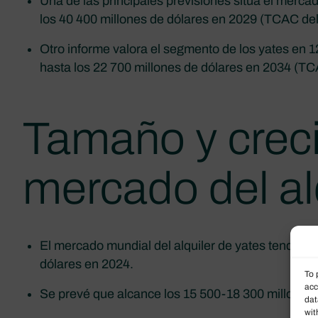
Una de las principales previsiones sitúa el merc
los 40 400 millones de dólares en 2029 (TCAC del
Otro informe valora el segmento de los yates en 1
hasta los 22 700 millones de dólares en 2034 (TC
Tamaño y crec
mercado del al
El mercado mundial del alquiler de yates tendrá 
dólares en 2024.
To 
acc
Se prevé que alcance los 15 500-18 300 millones 
dat
wit