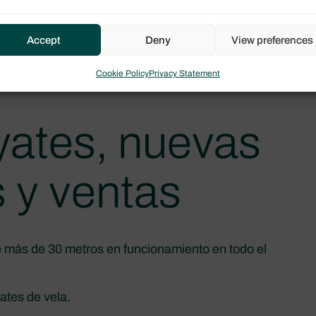
 yates oscilan entre el 5,2 % y el 8,1 % de CAGR
Accept
Deny
View preferences
ingresos globales por alquiler de yates, lo que la
Cookie Policy
Privacy Statement
yates, nuevas
 y ventas
de más de 30 metros en funcionamiento en todo el
ates de vela.