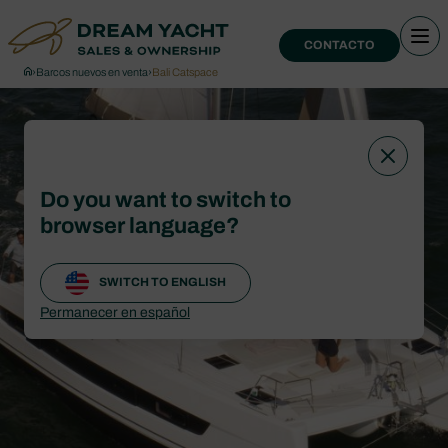
CONTACTO
›
Barcos nuevos en venta
›
Bali Catspace
Do you want to switch to
browser language?
SWITCH TO ENGLISH
Permanecer en español