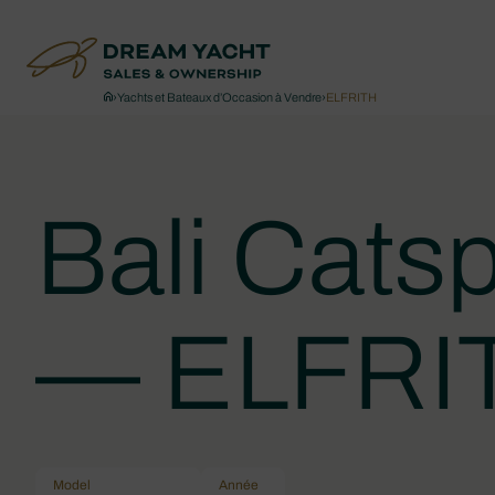
›
Yachts et Bateaux d’Occasion à Vendre
›
ELFRITH
Bali Cats
— ELFRI
Model
Année