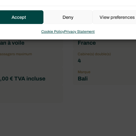
Accept
Deny
View preferences
Cookie Policy
Privacy Statement
eau
Drapeau
n à voile
France
passagers maximum
Cabine(s) double(s)
4
Marque
,00 € TVA incluse
Bali