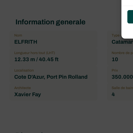
Information generale
Nom
Type de bat
ELFRITH
Catamara
Longueur hors tout (LHT)
Nombre de 
12.33 m / 40.45 ft
10
Localisation
Prix
Cote D'Azur, Port Pin Rolland
350.000
Architecte
Salle de bain
Xavier Fay
4