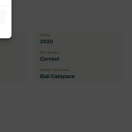
Année
2020
État général
Correct
Modèle de bateau
Bali Catspace