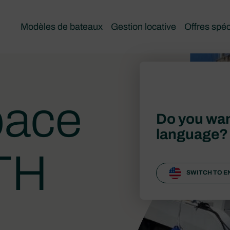
Modèles de bateaux
Gestion locative
Offres spéc
pace
Do you wan
language?
TH
SWITCH TO E