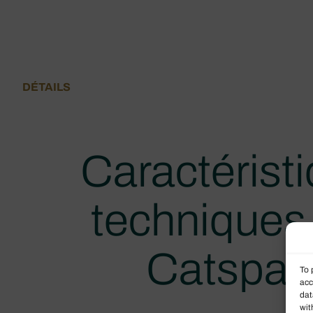
DÉTAILS
Caractérist
techniques 
Catspac
To 
acc
dat
wit