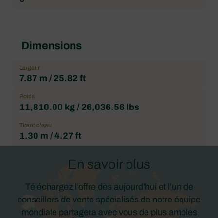
Dimensions
Largeur
7.87 m / 25.82 ft
Poids
11,810.00 kg / 26,036.56 lbs
Tirant d'eau
1.30 m / 4.27 ft
En savoir plus
Téléchargez l’offre dès aujourd’hui et l’un de
conseillers de vente spécialisés de notre équipe
mondiale partagera avec vous de plus amples