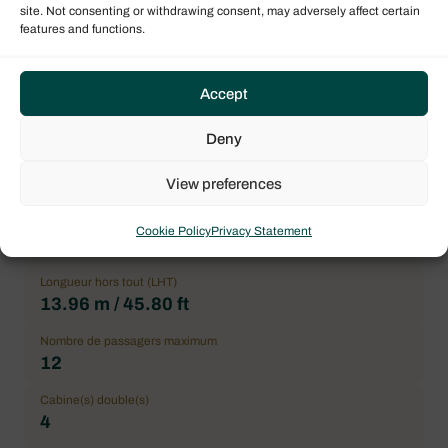
Information generale
site. Not consenting or withdrawing consent, may adversely affect certain
features and functions.
Nom
Libertas DS
Accept
Type de bateau
Catamaran à voile
Deny
Drapeau
View preferences
Canada
Année
Cookie Policy
Privacy Statement
2019
Longueur hors tout (LHT)
13.96 m / 45.80 ft
Nombre de passagers maximum
12
Cabine(s) double(s)
4