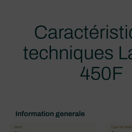
Caractérist
techniques 
450F
Information generale
Nom
Type de bat