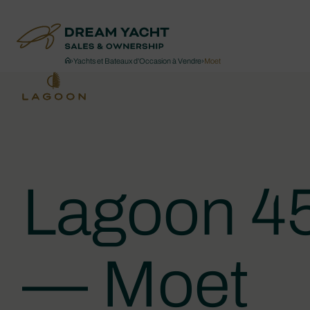
›
Yachts et Bateaux d’Occasion à Vendre
›
Moet
Lagoon 4
— Moet