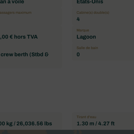
n à voile
États-Unis
passagers maximum
Cabine(s) double(s)
4
Marque
,00 € hors TVA
Lagoon
Salle de bain
 crew berth (Stbd &
0
Tirant d'eau
0 kg / 26,036.56 lbs
1.30 m / 4.27 ft