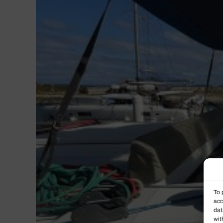
To 
acc
dat
wit