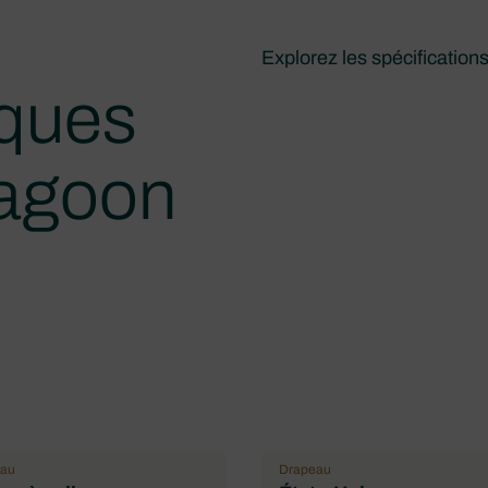
Explorez les spécification
iques
Lagoon
eau
Drapeau