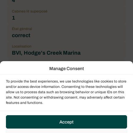
4
Cabines lit superposé
1
État général
correct
Localisation
BVI, Hodge's Creek Marina
Prix
Manage Consent
150.000,00 € hors TVA
To provide the best experiences, we use technologies like cookies to store
Marque
and/or access device information. Consenting to these technologies will
Jeanneau
allow us to process data such as browsing behavior or unique IDs on this
site. Not consenting or withdrawing consent, may adversely affect certain
Modèle de bateau
features and functions.
Sun Odyssey 519
Architecte
Accept
Philippe Briand