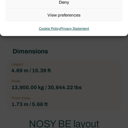
Pointe avant
Deny
1
View preferences
Salle de bain
3
Cookie Policy
Privacy Statement
Dimensions
Largeur
4.69 m / 15.39 ft
Poids
13,900.00 kg / 30,644.22 lbs
Tirant d'eau
1.73 m / 5.68 ft
NOSY BE layout