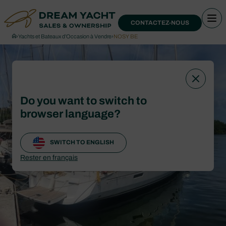
CONTACTEZ-NOUS
›
Yachts et Bateaux d’Occasion à Vendre
›
NOSY BE
Do you want to switch to
browser language?
SWITCH TO ENGLISH
Rester en français