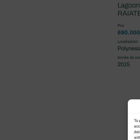
Lagoo
RAIAT
Prix
690.000
Localisation
Polynesi
Année de con
2015
To 
acc
dat
wit