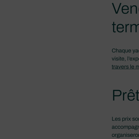
Ven
ter
Chaque yach
visite, l’ex
travers le
Prêt
Les prix so
accompagner
organiseron