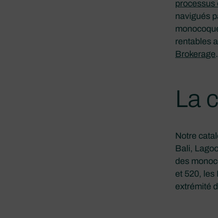
processus 
navigués p
monocoque b
rentables 
Brokerage
.
La c
Notre cata
Bali, Lago
des monoco
et 520, les
extrémité d