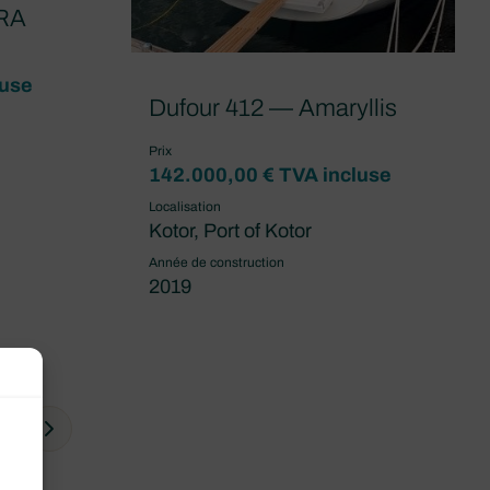
RA
luse
Dufour 412 — Amaryllis
Prix
142.000,00 € TVA incluse
Localisation
Kotor, Port of Kotor
Année de construction
2019
16
Next