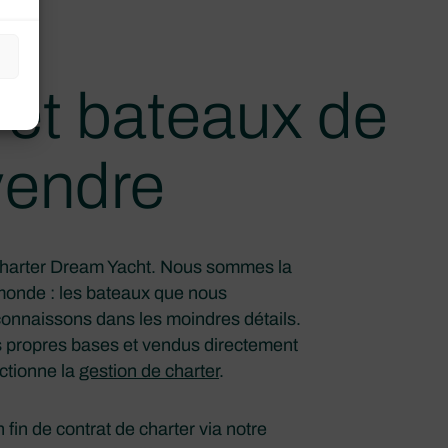
 et bateaux de
vendre
charter Dream Yacht. Nous sommes la
monde : les bateaux que nous
connaissons dans les moindres détails.
os propres bases et vendus directement
nctionne la
gestion de charter
.
 fin de contrat de charter via notre