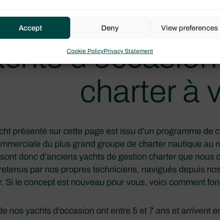
Accept
Deny
View preferences
chts d'occasion
Cookie Policy
Privacy Statement
charter à 
ht présenté sur cette page est issu d’un programme de 
mmerciale du plus grand groupe de charter nautique au 
sont donc d’anciens yachts de gestion charter que nous 
ntretenus par nos propres techniciens, navigués depuis n
r. Si le concept est nouveau pour vous, voici comment fo
de nos yachts d’occasion ont entre 5 et 7 ans et arrivent en