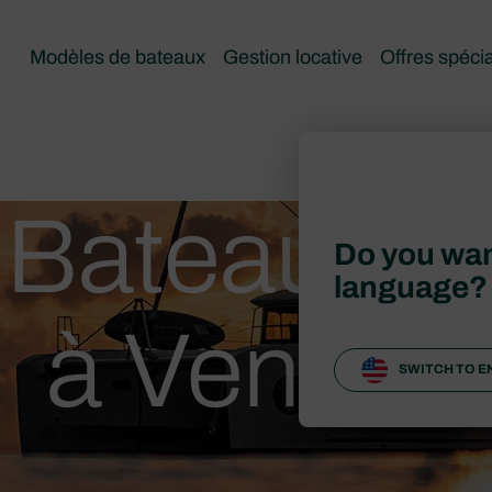
Modèles de bateaux
Gestion locative
Offres spéci
t Bateaux d
Do you wan
language?
à Vendre
SWITCH TO E