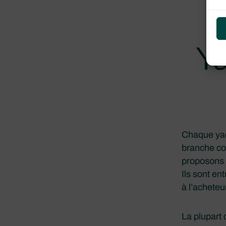
Ya
Chaque yac
branche co
proposons 
Ils sont e
à l’acheteu
La plupart 