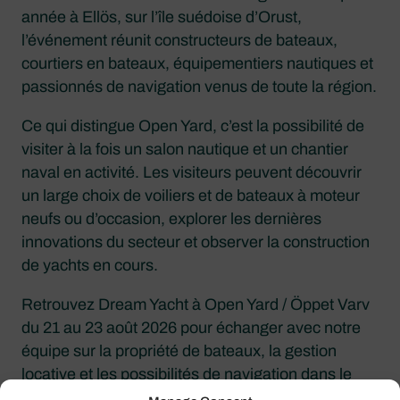
année à Ellös, sur l’île suédoise d’Orust,
l’événement réunit constructeurs de bateaux,
courtiers en bateaux, équipementiers nautiques et
passionnés de navigation venus de toute la région.
Ce qui distingue Open Yard, c’est la possibilité de
visiter à la fois un salon nautique et un chantier
naval en activité. Les visiteurs peuvent découvrir
un large choix de voiliers et de bateaux à moteur
neufs ou d’occasion, explorer les dernières
innovations du secteur et observer la construction
de yachts en cours.
Retrouvez Dream Yacht à Open Yard / Öppet Varv
du 21 au 23 août 2026 pour échanger avec notre
équipe sur la propriété de bateaux, la gestion
locative et les possibilités de navigation dans le
monde entier.