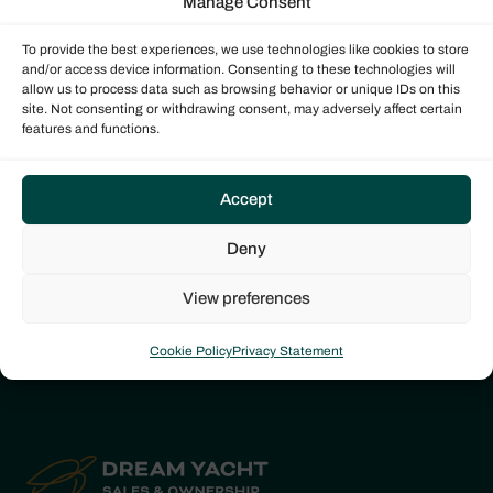
Manage Consent
To provide the best experiences, we use technologies like cookies to store
En savoir plus
and/or access device information. Consenting to these technologies will
allow us to process data such as browsing behavior or unique IDs on this
site. Not consenting or withdrawing consent, may adversely affect certain
Demandez plus d’informations dès aujourd’hui et
features and functions.
l’un des conseillers de vente spécialisés de notre
équipe mondiale vous contactera pour vous
Accept
donner des informations complémentaires.
Deny
DEMANDER UN RENDEZ-VOUS
View preferences
Cookie Policy
Privacy Statement