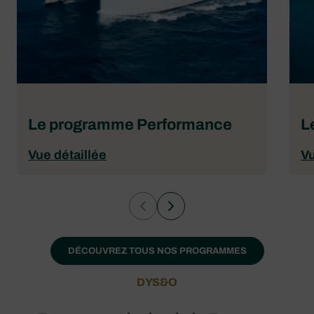
Le programme Performance
L
Vue détaillée
Vu
DÉCOUVREZ TOUS NOS PROGRAMMES
DYS&O