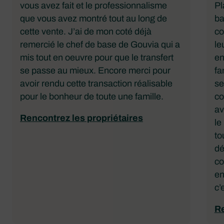
vous avez fait et le professionnalisme
Pl
que vous avez montré tout au long de
ba
cette vente. J’ai de mon coté déjà
co
remercié le chef de base de Gouvia qui a
le
mis tout en oeuvre pour que le transfert
en
se passe au mieux. Encore merci pour
fa
avoir rendu cette transaction réalisable
se
pour le bonheur de toute une famille.
co
av
Rencontrez les propriétaires
le
to
dé
co
en
c’
Re