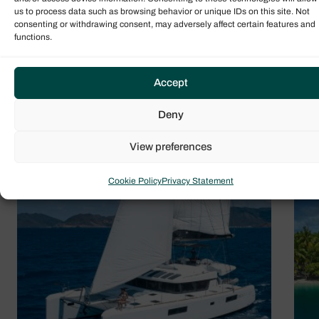
us to process data such as browsing behavior or unique IDs on this site. Not
Explorez les avantages de l'achat d'un bateau par
consenting or withdrawing consent, may adversely affect certain features and
functions.
le biais de l'un de nos programmes flexibles de
propriété de bateau de location, avec des
avantages tels que des revenus de location, une
Accept
maintenance à coût zéro et une navigation gratuite
Deny
dans des destinations de classe mondiale.
View preferences
Cookie Policy
Privacy Statement