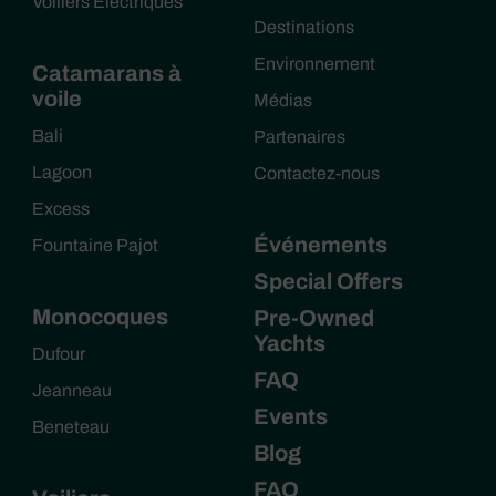
Voiliers Électriques
Destinations
Environnement
Catamarans à
voile
Médias
Bali
Partenaires
Lagoon
Contactez-nous
Excess
Événements
Fountaine Pajot
Special Offers
Monocoques
Pre-Owned
Yachts
Dufour
FAQ
Jeanneau
Events
Beneteau
Blog
FAQ