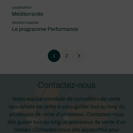
Localisation
Méditerranée
Gestion locative
Le programme Performance
1
2
Next
Contactez-nous
Notre équipe mondiale de conseillers de vente
spécialisés est prête à vous guider tout au long du
processus de vente d'un bateau. Contactez-nous
dès guider tout au long du processus de vente d’un
bateau. Contactez-nous dès aujourd’hui pour