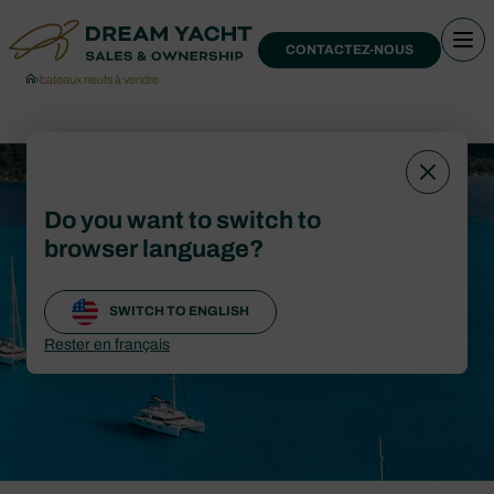
CONTACTEZ-NOUS
›
bateaux neufs à vendre
bateaux neufs à
Do you want to switch to
vendre
browser language?
SWITCH TO ENGLISH
CONTACTEZ-NOUS
Rester en français