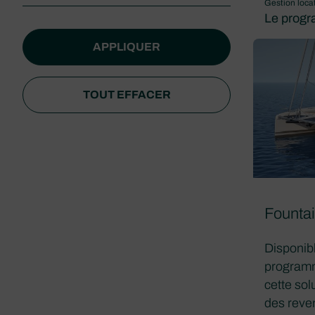
Gestion loca
Le prog
APPLIQUER
TOUT EFFACER
Fountai
Disponibl
programm
cette sol
des reve