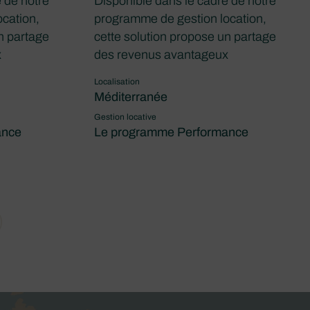
 de notre
Disponible dans le cadre de notre
cation,
programme de gestion location,
n partage
cette solution propose un partage
x
des revenus avantageux
Localisation
Méditerranée
Gestion locative
ance
Le programme Performance
xt