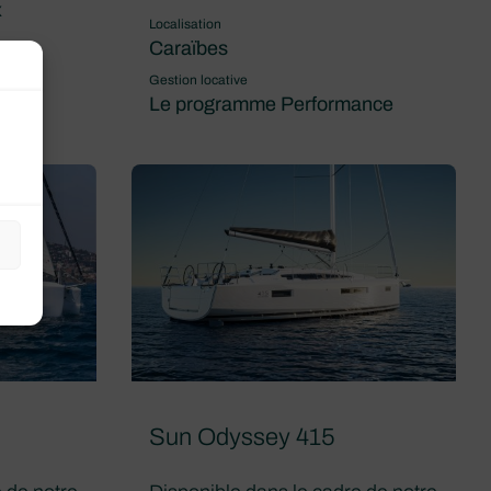
x
Localisation
Caraïbes
Gestion locative
Le programme Performance
ance
Sun Odyssey 415