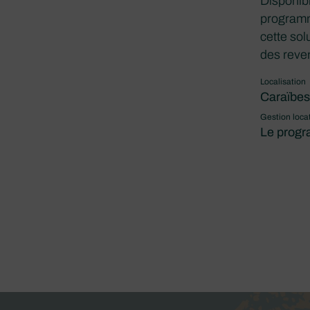
Disponibl
programm
cette sol
des reve
Localisation
Caraïbes
Gestion loca
Le prog