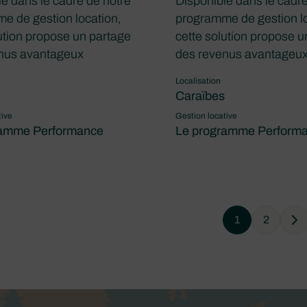
e dans le cadre de notre
Disponible dans le cadre
e de gestion location,
programme de gestion lo
ution propose un partage
cette solution propose u
nus avantageux
des revenus avantageu
Localisation
Caraïbes
tive
Gestion locative
ramme Performance
Le programme Perform
1
2
Ne