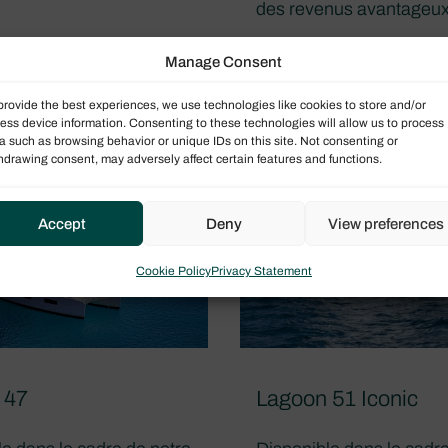
des revenus avantageu
anée
Localisation
Manage Consent
Caraïbes
tive
ramme Performance
Gestion locative
provide the best experiences, we use technologies like cookies to store and/or
Le programme Perform
ess device information. Consenting to these technologies will allow us to process
a such as browsing behavior or unique IDs on this site. Not consenting or
hdrawing consent, may adversely affect certain features and functions.
Accept
Deny
View preferences
Cookie Policy
Privacy Statement
 47
Lagoon 51 Iconic