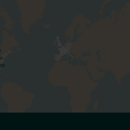
s
u.
tre