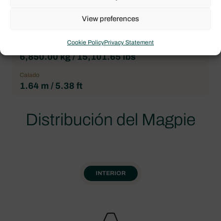
Manga
View preferences
3.99 m / 13.09 ft
Cookie Policy
Privacy Statement
Desplazamiento
6,850.00 kg / 15,101.65 lbs
Calado
1.64 m / 5.38 ft
Distribución del Magpie
INTERIOR