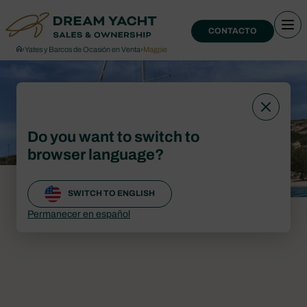
CONTACTO
›
Yates y Barcos de Ocasión en Venta
›
Magpie
Do you want to switch to
browser language?
SWITCH TO ENGLISH
Permanecer en español