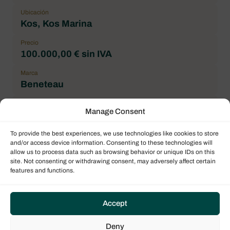
Ubicación
Kos, Kos Marina
Precio
100.000,00 € sin IVA
Marca
Beneteau
Modelo de barco
Manage Consent
Oceanis 38.1
To provide the best experiences, we use technologies like cookies to store
Arquitecto
and/or access device information. Consenting to these technologies will
Finot - Conq Architectes
allow us to process data such as browsing behavior or unique IDs on this
site. Not consenting or withdrawing consent, may adversely affect certain
Baños
features and functions.
1
Accept
Dimensiones
Deny