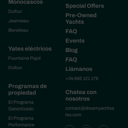
Monocascos
Special Offers
Dufour
Pre-Owned
Jeanneau
Yachts
Beneteau
FAQ
Events
Yates eléctricos
Blog
Fountaine Pajot
FAQ
Dufour
Llámanos
+34 685 121 178
Programas de
Chatea con
propiedad
nosotros
El Programa
contact@dreamyachtsa
Garantizado
les.com
El Programa
Performance