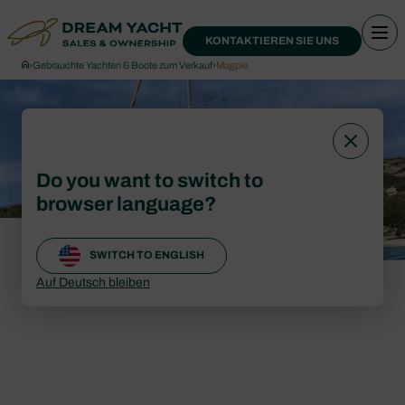
KONTAKTIEREN SIE UNS
›
Gebrauchte Yachten & Boote zum Verkauf
›
Magpie
Do you want to switch to
browser language?
SWITCH TO ENGLISH
Auf Deutsch bleiben