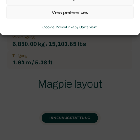
Abmessungen
View preferences
Breite
3.99 m / 13.09 ft
Cookie Policy
Privacy Statement
Verdrängung
6,850.00 kg / 15,101.65 lbs
Tiefgang
1.64 m / 5.38 ft
Magpie layout
INNENAUSSTATTUNG