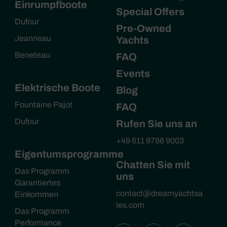
Einrumpfboote
Special Offers
Dufour
Pre-Owned
Jeanneau
Yachts
Beneteau
FAQ
Events
Elektrische Boote
Blog
Fountaine Pajot
FAQ
Dufour
Rufen Sie uns an
+49 611 9786 9003
Eigentumsprogramme
Chatten Sie mit
Das Programm
uns
Garantiertes
contact@dreamyachtsa
Einkommen
les.com
Das Programm
Performance