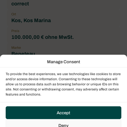
correct
Ort
Kos, Kos Marina
Preis
100.000,00 € ohne MwSt.
Marke
Beneteau
Manage Consent
Bootsmodell
Oceanis 38.1
To provide the best experiences, we use technologies like cookies to store
and/or access device information. Consenting to these technologies will
Architekt
allow us to process data such as browsing behavior or unique IDs on this
Finot - Conq Architectes
site. Not consenting or withdrawing consent, may adversely affect certain
features and functions.
Badezimmer
1
Accept
Deny