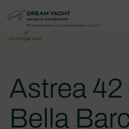
›
Yachts et Bateaux d’Occasion à Vendre
›
Bella Barca
Astrea 4
Bella Bar