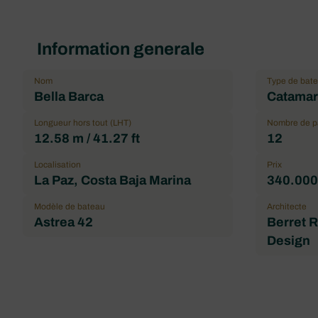
Information generale
Nom
Type de bat
Bella Barca
Catamara
Longueur hors tout (LHT)
Nombre de 
12.58 m / 41.27 ft
12
Localisation
Prix
La Paz, Costa Baja Marina
340.000
Modèle de bateau
Architecte
Astrea 42
Berret 
Design