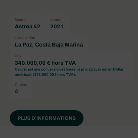
Model
Année
Astrea 42
2021
Localisation
La Paz, Costa Baja Marina
Prix
340.000,00 € hors TVA
Ce prix est une conversion estimée, le prix à payer est en Dollar
américain (
395.000,00 $ hors TVA
).
Cabins
4
PLUS D’INFORMATIONS