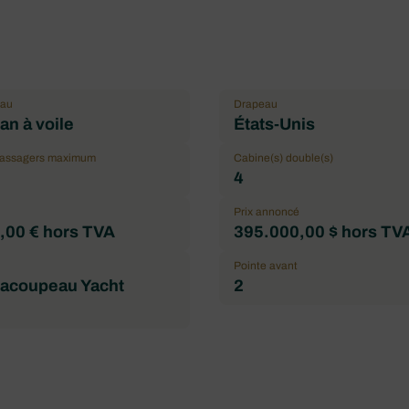
eau
Drapeau
n à voile
États-Unis
passagers maximum
Cabine(s) double(s)
4
Prix annoncé
,00 € hors TVA
395.000,00 $ hors TV
Pointe avant
Racoupeau Yacht
2