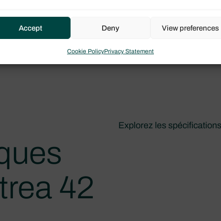
Accept
Deny
View preferences
Cookie Policy
Privacy Statement
Explorez les spécification
iques
trea 42