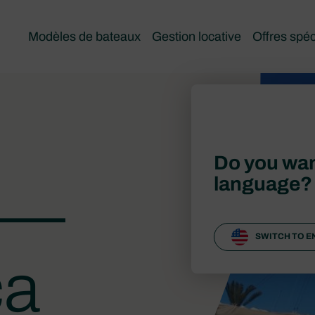
Modèles de bateaux
Gestion locative
Offres spéc
Do you wan
language?
2 —
SWITCH TO E
ca