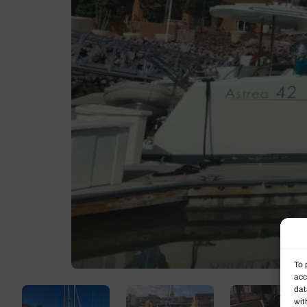
To 
acc
dat
wit