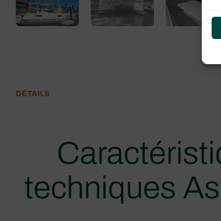
DÉTAILS
Caractérist
techniques As