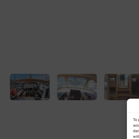
To 
acc
dat
wit