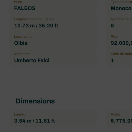
Nom
Type de bat
FALEOS
Monoco
Longueur hors tout (LHT)
Nombre de 
10.73 m / 35.20 ft
8
Localisation
Prix
Olbia
92.000,
Architecte
Salle de bain
Umberto Felci
1
Dimensions
Largeur
Poids
3.54 m / 11.61 ft
5,775.00