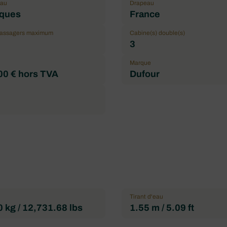
eau
Drapeau
ques
France
passagers maximum
Cabine(s) double(s)
3
Marque
00 € hors TVA
Dufour
Tirant d'eau
 kg / 12,731.68 lbs
1.55 m / 5.09 ft