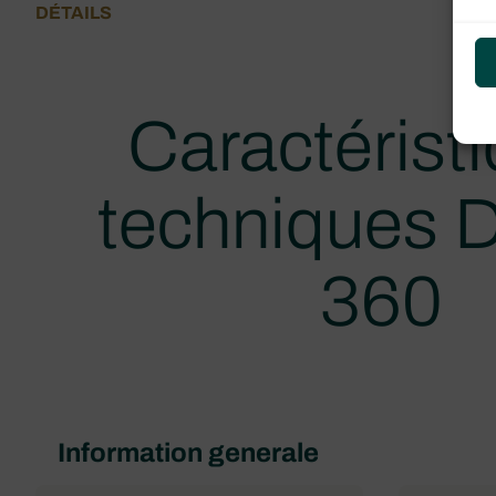
DÉTAILS
Caractérist
techniques 
360
Information generale