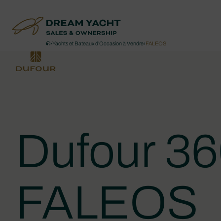
›
Yachts et Bateaux d’Occasion à Vendre
›
FALEOS
Dufour 3
FALEOS