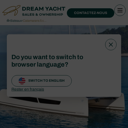
CONTACTEZ-NOUS
›
Bateaux
›
Catamarans 5 c…
Do you want to switch to
browser language?
SWITCH TO ENGLISH
Rester en français