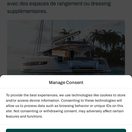
avec des espaces de rangement ou dressing
supplémentaires.
Manage Consent
To provide the best experiences, we use technologies like cookies to store
La connexion entre le salon et le cockpit est
and/or access device information. Consenting to these technologies will
particulièrement réussie grâce à de larges portes
allow us to process data such as browsing behavior or unique IDs on this
site. Not consenting or withdrawing consent, may adversely affect certain
coulissantes créant un grand espace de vie ouvert.
features and functions.
Plusieurs zones de détente — dont des lounges
sur le toit et des bains de soleil à l’arrière —