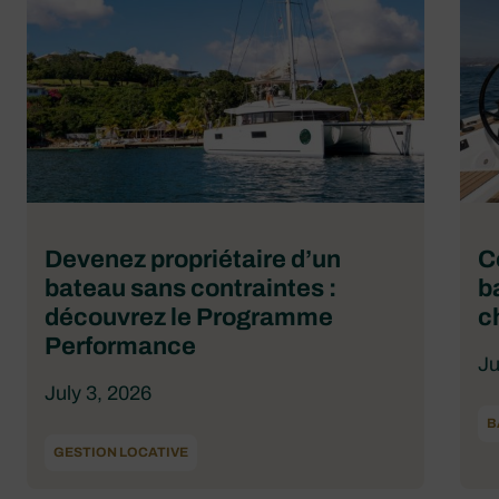
Devenez propriétaire d’un
C
bateau sans contraintes :
b
découvrez le Programme
c
Performance
Ju
July 3, 2026
B
GESTION LOCATIVE