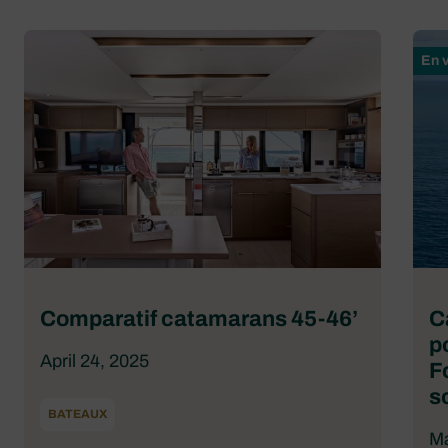
En 
Comparatif catamarans 45-46’
C
p
April 24, 2025
F
s
BATEAUX
Ma