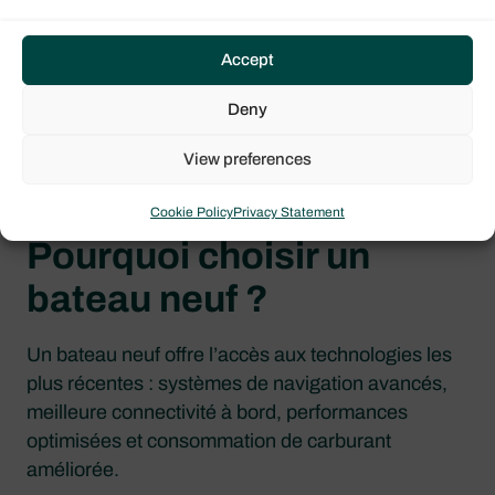
Accept
Deny
View preferences
VOIR NOS BATEAUX D’OCCASION
Cookie Policy
Privacy Statement
Pourquoi choisir un
bateau neuf ?
Un bateau neuf offre l’accès aux technologies les
plus récentes : systèmes de navigation avancés,
meilleure connectivité à bord, performances
optimisées et consommation de carburant
améliorée.