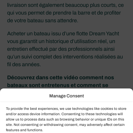
livraison sont également beaucoup plus courts, ce
qui vous permet de prendre la barre et de profiter
de votre bateau sans attendre.
Acheter un bateau issu d’une flotte Dream Yacht
vous garantit un historique d’utilisation réel, un
entretien effectué par des professionnels ainsi
qu’un suivi complet des interventions réalisées au
fil des années.
Découvrez dans cette vidéo comment nos
bateaux sont entretenus et comment se
déroule leur sortie de flotte :
Manage Consent
To provide the best experiences, we use technologies like cookies to store
and/or access device information. Consenting to these technologies will
allow us to process data such as browsing behavior or unique IDs on this
site. Not consenting or withdrawing consent, may adversely affect certain
features and functions.