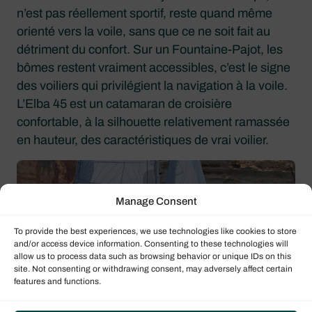
n’est pas réellement sportif, reste quand même
orienté vers la voile, sans que ce ne soit fait au
détriment du confort. Sur un Fountaine-Pajot, les
bômes restent vraiment accessibles, c’est le signe
des voiliers qui privilégient la navigation à la voile.
L’Elba 45 est un catamaran de croisière
confortable, à la silhouette relativement ramassée
en hauteur, des caractéristiques de vrai voilier.
Manage Consent
To provide the best experiences, we use technologies like cookies to store
and/or access device information. Consenting to these technologies will
allow us to process data such as browsing behavior or unique IDs on this
site. Not consenting or withdrawing consent, may adversely affect certain
features and functions.