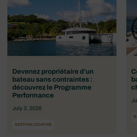
Devenez propriétaire d’un
C
bateau sans contraintes :
b
découvrez le Programme
c
Performance
Ju
July 3, 2026
B
GESTION LOCATIVE