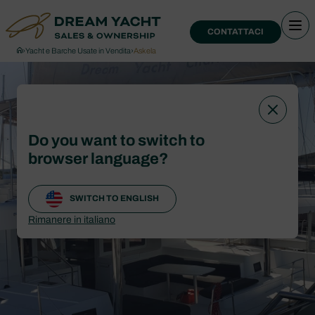
CONTATTACI
›
Yacht e Barche Usate in Vendita
›
Askela
Do you want to switch to
browser language?
SWITCH TO ENGLISH
Rimanere in italiano