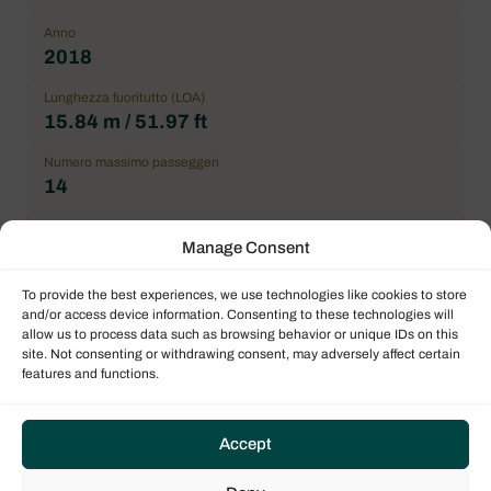
Anno
2018
Lunghezza fuoritutto (LOA)
15.84 m / 51.97 ft
Numero massimo passeggeri
14
Cabina doppia
Manage Consent
6
Condizioni generali
To provide the best experiences, we use technologies like cookies to store
Correct
and/or access device information. Consenting to these technologies will
allow us to process data such as browsing behavior or unique IDs on this
site. Not consenting or withdrawing consent, may adversely affect certain
Location
features and functions.
Placencia, Roberts Grove Marina
Prezzo
550.000,00 € IVA esclusa
Accept
Marchio