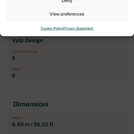
Deny
Lagoon
View preferences
Modello imbarcazione
Lagoon 52
Cookie Policy
Privacy Statement
Architetto
Vplp Design
Gavone di prua
6
Bagni
6
Dimensioni
Baglio
8.60 m / 28.22 ft