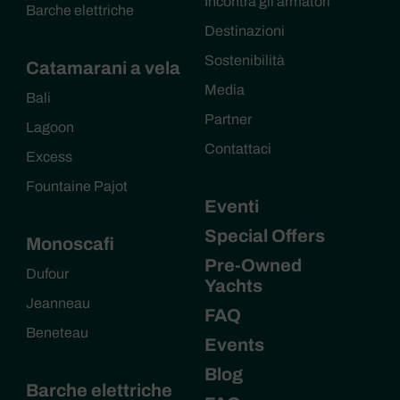
Incontra gli armatori
Barche elettriche
Destinazioni
Sostenibilità
Catamarani a vela
Media
Bali
Partner
Lagoon
Contattaci
Excess
Fountaine Pajot
Eventi
Special Offers
Monoscafi
Pre-Owned
Dufour
Yachts
Jeanneau
FAQ
Beneteau
Events
Blog
Barche elettriche