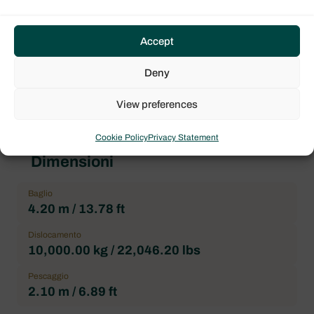
Dufour 412
Architetto
Accept
Felci Yacht Design
Deny
Bagni
2
View preferences
Cookie Policy
Privacy Statement
Dimensioni
Baglio
4.20 m / 13.78 ft
Dislocamento
10,000.00 kg / 22,046.20 lbs
Pescaggio
2.10 m / 6.89 ft