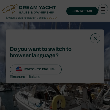
CONTATTACI
›
Yacht e Barche Usate in Vendita
›
BEQUIA
Do you want to switch to
browser language?
SWITCH TO ENGLISH
Rimanere in italiano