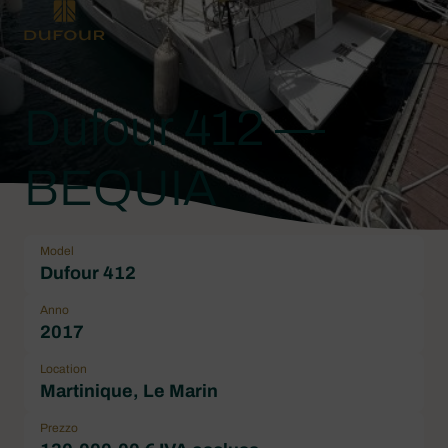
Dufour 412 —
BEQUIA
Model
Dufour 412
Anno
2017
Location
Martinique, Le Marin
Prezzo