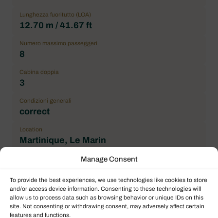
Lunghezza fuoritutto (LOA)
12.70 m / 41.67 ft
Numero massimo passeggeri
8
Cabina doppia
3
Condizioni generali
correct
Location
Martinique, Le Marin
Prezzo
Manage Consent
130.000,00 € IVA esclusa
To provide the best experiences, we use technologies like cookies to store
Marchio
and/or access device information. Consenting to these technologies will
Dufour
allow us to process data such as browsing behavior or unique IDs on this
site. Not consenting or withdrawing consent, may adversely affect certain
features and functions.
Modello imbarcazione