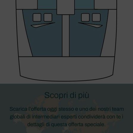
Scopri di più
Scarica l'offerta oggi stesso e uno dei nostri team
globali di intermediari esperti condividerà con te i
dettagli di questa offerta speciale.