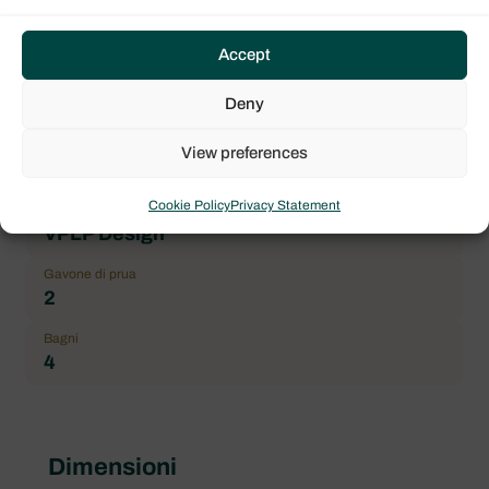
Prezzo
649.000,00 € IVA esclusa
Accept
Marchio
Lagoon
Deny
Modello imbarcazione
View preferences
Lagoon 46
Cookie Policy
Privacy Statement
Architetto
VPLP Design
Gavone di prua
2
Bagni
4
Dimensioni