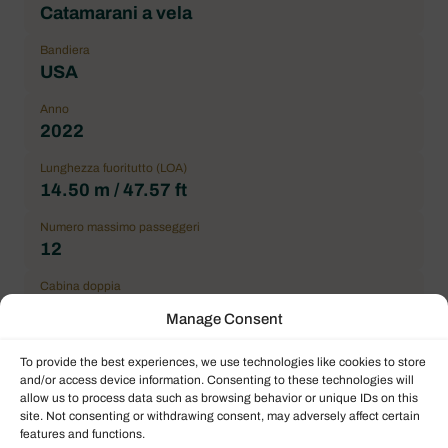
Catamarani a vela
Bandiera
USA
Anno
2022
Lunghezza fuoritutto (LOA)
14.50 m / 47.57 ft
Numero massimo passeggeri
12
Cabina doppia
4
Manage Consent
Condizioni generali
To provide the best experiences, we use technologies like cookies to store
correct
and/or access device information. Consenting to these technologies will
allow us to process data such as browsing behavior or unique IDs on this
Location
site. Not consenting or withdrawing consent, may adversely affect certain
Grenada, Port Louis Marina
features and functions.