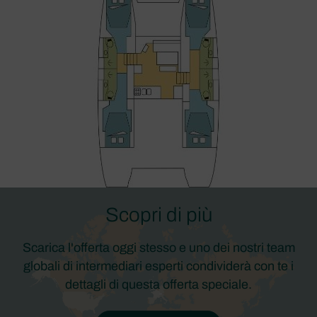
Scopri di più
Scarica l'offerta oggi stesso e uno dei nostri team
globali di intermediari esperti condividerà con te i
dettagli di questa offerta speciale.