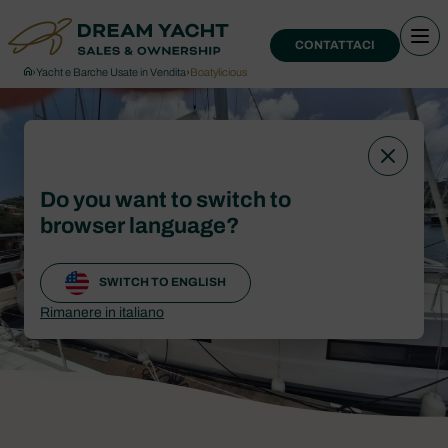
CONTATTACI
›
Yacht e Barche Usate in Vendita
›
Boatylicious
Do you want to switch to
browser language?
SWITCH TO ENGLISH
Rimanere in italiano