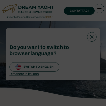
CONTATTACI
›
Yacht e Barche Usate in Vendita
›
DORIS
Do you want to switch to
browser language?
SWITCH TO ENGLISH
Rimanere in italiano