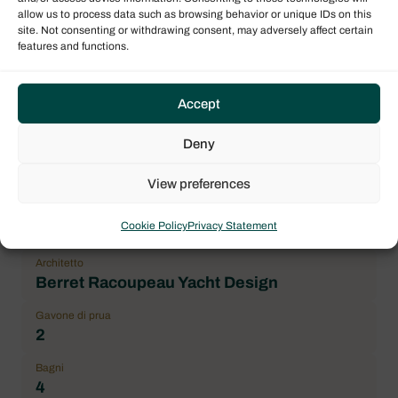
Condizioni generali
allow us to process data such as browsing behavior or unique IDs on this
correct
site. Not consenting or withdrawing consent, may adversely affect certain
features and functions.
Location
Corsica, Ajaccio, Port Tino Rossi
Accept
Prezzo
450.000,00 € IVA inclusa
Deny
Marchio
Fountaine Pajot
View preferences
Modello imbarcazione
Cookie Policy
Privacy Statement
Astrea 42
Architetto
Berret Racoupeau Yacht Design
Gavone di prua
2
Bagni
4