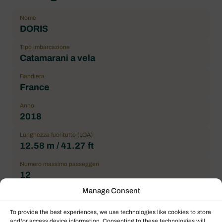
Nome
DORIS
Tipo imbarcazione
Catamarani a vela
Bandiera
France
Anno
2018
Lunghezza fuoritutto (LOA)
12.58 m / 41.27 ft
Numero massimo passeggeri
12
Manage Consent
Cabina doppia
4
To provide the best experiences, we use technologies like cookies to store
and/or access device information. Consenting to these technologies will