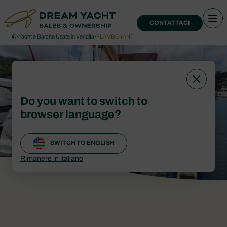
CONTATTACI
›
Yacht e Barche Usate in Vendita
›
FLAMBOYANT
Do you want to switch to
browser language?
SWITCH TO ENGLISH
Rimanere in italiano