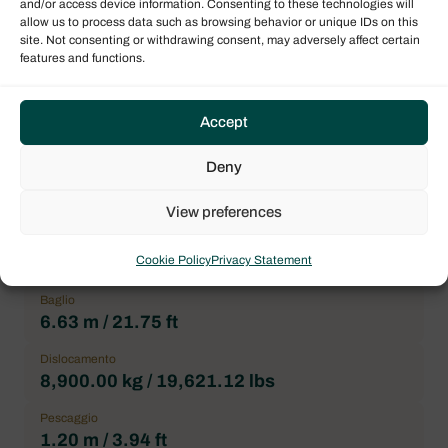
and/or access device information. Consenting to these technologies will
Modello imbarcazione
allow us to process data such as browsing behavior or unique IDs on this
Lucia 40
site. Not consenting or withdrawing consent, may adversely affect certain
features and functions.
Architetto
Berret-racoupeau
Accept
Bagni
4
Deny
View preferences
Dimensioni
Cookie Policy
Privacy Statement
Baglio
6.63 m / 21.75 ft
Dislocamento
8,900.00 kg / 19,621.12 lbs
Pescaggio
1.20 m / 3.94 ft