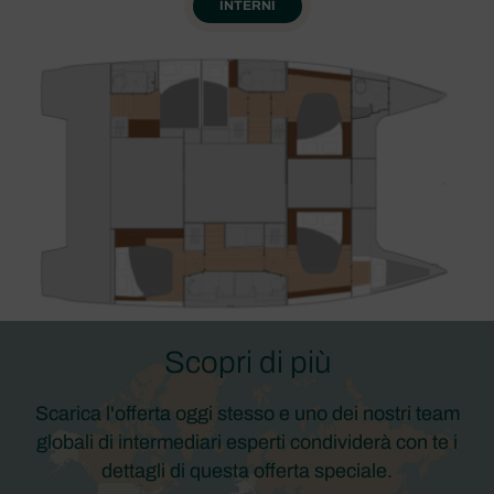
INTERNI
Scopri di più
Scarica l'offerta oggi stesso e uno dei nostri team
globali di intermediari esperti condividerà con te i
dettagli di questa offerta speciale.