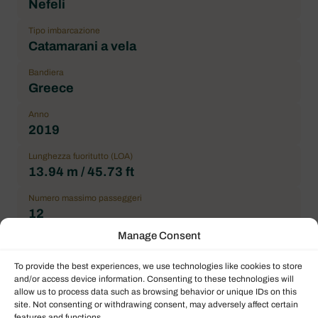
Nefeli
Tipo imbarcazione
Catamarani a vela
Bandiera
Greece
Anno
2019
Lunghezza fuoritutto (LOA)
13.94 m / 45.73 ft
Numero massimo passeggeri
12
Manage Consent
Cabina doppia
4
To provide the best experiences, we use technologies like cookies to store
and/or access device information. Consenting to these technologies will
Cabina con letti a castello
allow us to process data such as browsing behavior or unique IDs on this
1
site. Not consenting or withdrawing consent, may adversely affect certain
features and functions.