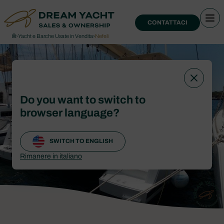
CONTATTACI
›
Yacht e Barche Usate in Vendita
›
Nefeli
Do you want to switch to
browser language?
SWITCH TO ENGLISH
Rimanere in italiano