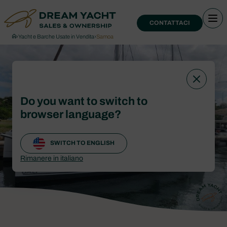
CONTATTACI
›
Yacht e Barche Usate in Vendita
›
Samoa
Do you want to switch to
browser language?
SWITCH TO ENGLISH
Rimanere in italiano