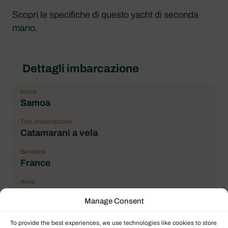
Scopri le specifiche di questo yacht di seconda
mano.
Dettagli imbarcazione
Nome
Samoa
Tipo imbarcazione
Catamarani a vela
Bandiera
France
Anno
2017
Manage Consent
Lunghezza fuoritutto (LOA)
13.10 m / 42.98 ft
To provide the best experiences, we use technologies like cookies to store