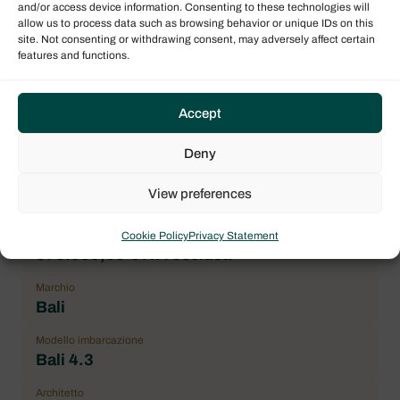
and/or access device information. Consenting to these technologies will
allow us to process data such as browsing behavior or unique IDs on this
Numero massimo passeggeri
site. Not consenting or withdrawing consent, may adversely affect certain
12
features and functions.
Cabina doppia
4
Accept
Condizioni generali
Correct
Deny
Location
View preferences
Caraibi
Prezzo
Cookie Policy
Privacy Statement
375.000,00 € IVA esclusa
Marchio
Bali
Modello imbarcazione
Bali 4.3
Architetto