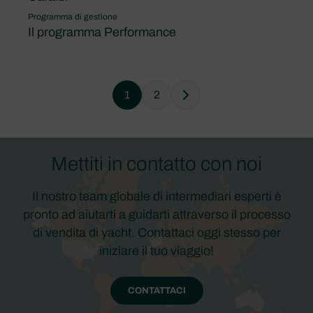
Programma di gestione
Il programma Performance
1
2
Next
Mettiti in contatto con noi
Il nostro team globale di intermediari esperti è
pronto ad aiutarti a guidarti attraverso il processo
di vendita di yacht. Contattaci oggi stesso per
iniziare il tuo viaggio!
CONTATTACI