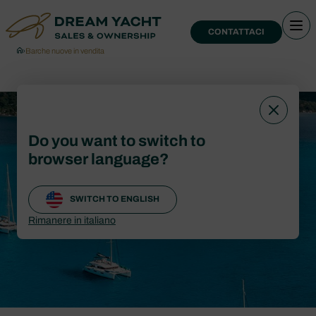
CONTATTACI
›
Barche nuove in vendita
Barche nuove in
Do you want to switch to
vendita
browser language?
SWITCH TO ENGLISH
CONTATTACI
Rimanere in italiano