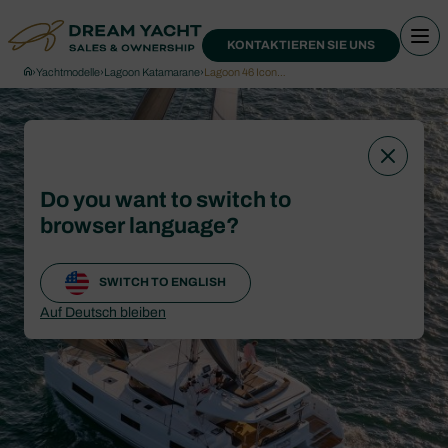
KONTAKTIEREN SIE UNS
›
Yachtmodelle
›
Lagoon Katamarane
›
Lagoon 46 Icon…
Do you want to switch to
browser language?
SWITCH TO ENGLISH
Auf Deutsch bleiben