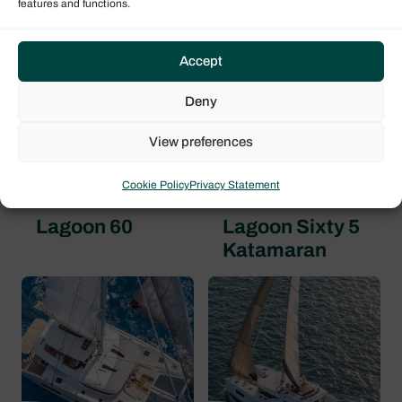
features and functions.
Accept
Deny
View preferences
Cookie Policy
Privacy Statement
Lagoon 60
Lagoon Sixty 5
Katamaran