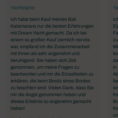
Yachteigner
Ya
Ich habe beim Kauf meines Bali
Ic
Katamarans nur die besten Erfahrungen
Ei
mit Dream Yacht gemacht. Da ich bei
Fa
einem so großen Kauf ziemlich nervös
zu
war, empfand ich die Zusammenarbeit
Mi
mit Ihnen als sehr angenehm und
ko
beruhigend. Sie haben sich Zeit
da
genommen, um meine Fragen zu
in
beantworten und mir die Einzelheiten zu
At
erklären, die beim Besitz eines Bootes
fa
zu beachten sind. Vielen Dank, dass Sie
si
mir die Angst genommen haben und
fr
dieses Erlebnis so angenehm gemacht
Bo
haben!
Ka
un