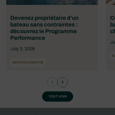
Devenez propriétaire d’un
C
bateau sans contraintes :
b
découvrez le Programme
c
Performance
Ju
July 3, 2026
B
GESTION LOCATIVE
TOUT VOIR