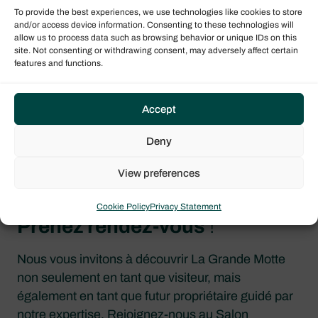
To provide the best experiences, we use technologies like cookies to store
Vous accompagnant sur le projet
: de la
and/or access device information. Consenting to these technologies will
définition de vos besoins au choix du bateau et
allow us to process data such as browsing behavior or unique IDs on this
site. Not consenting or withdrawing consent, may adversely affect certain
du chantier naval appropriés.
features and functions.
Vous offrant une perspective financière :
optimiser la rentabilité de votre projet nautique.
Accept
Etant un partenaire de confiance :
Nous
Deny
agissons en tant qu’experts pour faire le lien
entre vos attentes de propriétaire et notre
View preferences
savoir-faire.
Cookie Policy
Privacy Statement
Prenez rendez-vous
!
Nous vous invitons à découvrir La Grande Motte
non seulement en tant que visiteur, mais
également en tant que futur propriétaire guidé par
notre expertise. Rejoignez-nous au
Salon