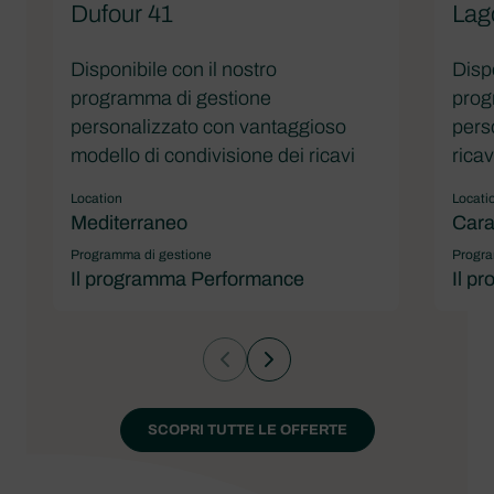
Dufour 41
Lag
Disponibile con il nostro
Dispo
programma di gestione
prog
personalizzato con vantaggioso
pers
modello di condivisione dei ricavi
ricav
Location
Locati
Mediterraneo
Cara
Programma di gestione
Progra
Il programma Performance
Il p
SCOPRI TUTTE LE OFFERTE