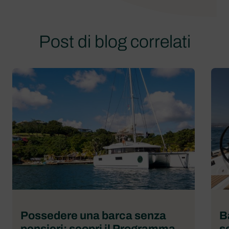
Post di blog correlati
Possedere una barca senza
B
pensieri: scopri il Programma
s