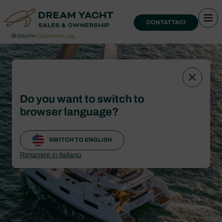
CONTATTACI
›
Barche
›
Catamarani Lag…
Do you want to switch to
browser language?
SWITCH TO ENGLISH
Rimanere in italiano