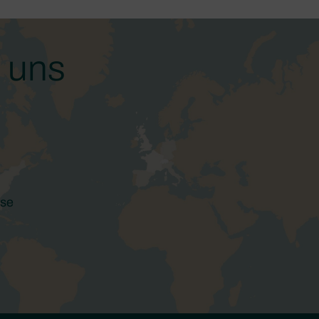
t uns
ise