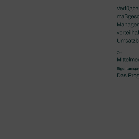
Verfügba
maßgesch
Managem
vorteilha
Umsatzbe
Ort
Mittelme
Eigentumsp
Das Pro