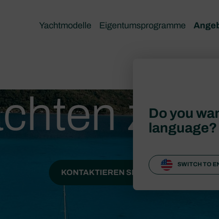
Yachtmodelle
Eigentumsprogramme
Ange
chten zu v
Do you wan
language?
SWITCH TO E
KONTAKTIEREN SIE UNS