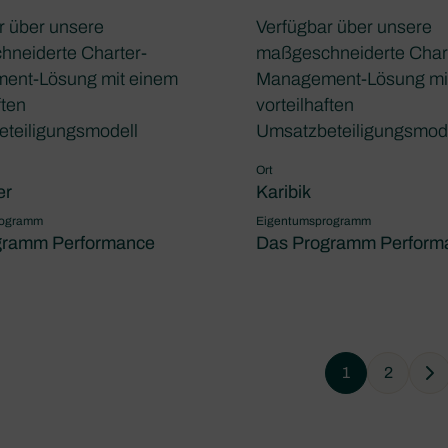
r über unsere
Verfügbar über unsere
neiderte Charter-
maßgeschneiderte Char
ent-Lösung mit einem
Management-Lösung mi
ften
vorteilhaften
teiligungsmodell
Umsatzbeteiligungsmod
Ort
er
Karibik
rogramm
Eigentumsprogramm
gramm Performance
Das Programm Perform
1
2
Ne