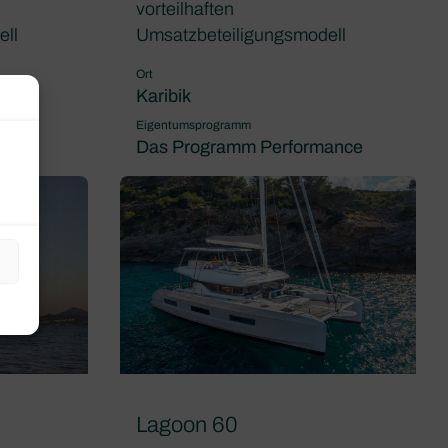
vorteilhaften
ell
Umsatzbeteiligungsmodell
Ort
Karibik
Eigentumsprogramm
ance
Das Programm Performance
Lagoon 60