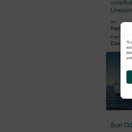
vorteilha
Umsatzbe
Ort
Karibik
Eigentumsp
To 
Das Pro
acc
dat
wit
Sun Od