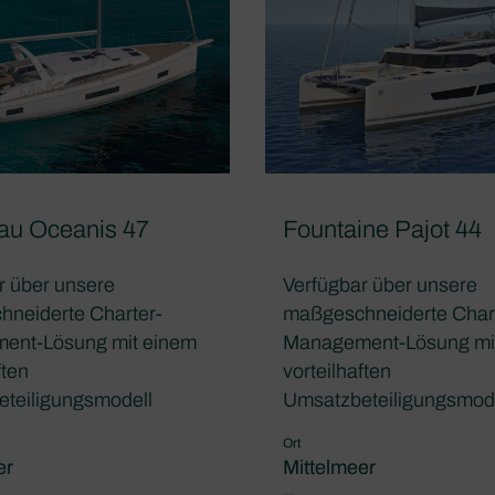
au Oceanis 47
Fountaine Pajot 44
r über unsere
Verfügbar über unsere
neiderte Charter-
maßgeschneiderte Char
ent-Lösung mit einem
Management-Lösung mi
ften
vorteilhaften
teiligungsmodell
Umsatzbeteiligungsmod
Ort
er
Mittelmeer