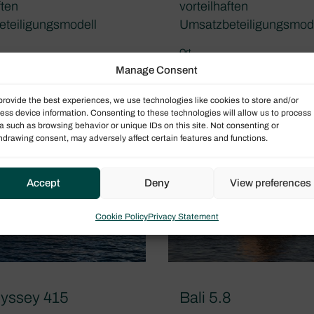
ften
vorteilhaften
teiligungsmodell
Umsatzbeteiligungsmod
Ort
Karibik
Manage Consent
rogramm
Eigentumsprogramm
provide the best experiences, we use technologies like cookies to store and/or
gramm Performance
Das Programm Perform
ess device information. Consenting to these technologies will allow us to process
a such as browsing behavior or unique IDs on this site. Not consenting or
hdrawing consent, may adversely affect certain features and functions.
Accept
Deny
View preferences
Cookie Policy
Privacy Statement
yssey 415
Bali 5.8