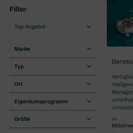
Filter
Marke
Benete
Typ
Verfügba
Ort
maßgesch
Managem
vorteilha
Eigentumsprogramm
Umsatzbe
Größe
Ort
Mittelme